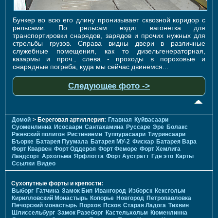
Бункер во всю его длину пронизывает сквозной коридор с
рельсами. По рельсам ездит вагонетка для
транспортировки снарядов, зарядов и прочих нужных для
стрельбы грузов. Справа видны двери в различные
служебные помещения, как то дизельгенераторная,
казармы и проч., слева - проходы в пороховые и
снарядные погреба, куда мы сейчас двинемся...
Следующее фото ->
Домой
> Береговая артиллерия:
Главная
Куйвасаари
Суоменлиннa
Исосаари
Сантахамина
Руссаре
Эре
Болакс
Ржевский полигон
Ристиниеми
Туппурасаари
Тиуринсаари
Бъорке
Батарея Пуумала
Батарея МУ-2
Фискар
Батарея Вара
Форт Кварвен
Форт Оддероя
Форт Феморе
Форт Хемлига
Ландсорт
Архольма
Ярфлотта
Форт Аустратт
Где это
Карты
Ссылки
Видео
Сухопутные форты и крепости:
Выборг
Гатчина
Замок Бип
Ивангород
Изборск
Кексгольм
Кирилловский Монастырь
Копорье
Новгород
Петропавловка
Печорcкий монастырь
Порхов
Псков
Старая Ладога
Тихвин
Шлиссельбург
Замок Разеборг
Кастельхольм
Кюменлинна