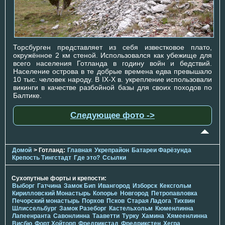
Торсбурген представляет из себя известковое плато,
окружённое 2 км стеной. Использовался как убежище для
всего населения Готланда в годину войн и бедствий.
Население острова в те добрые времена едва превышало
10 тыс. человек народу. В IX-X в. укрепление использовали
викинги в качестве разбойной базы для своих походов по
Балтике.
Следующее фото ->
Домой
> Готланд:
Главная
Укрепрайон
Батареи Фарёзунда
Крепость Тингстадт
Где это?
Ссылки
Сухопутные форты и крепости:
Выборг
Гатчина
Замок Бип
Ивангород
Изборск
Кексгольм
Кирилловский Монастырь
Копорье
Новгород
Петропавловка
Печорcкий монастырь
Порхов
Псков
Старая Ладога
Тихвин
Шлиссельбург
Замок Разеборг
Кастельхольм
Кюменлинна
Лапеенранта
Савонлинна
Тааветти
Турку
Хамина
Хямеенлинна
Висбю
Форт Хойторп
Фредрикстад
Фредрикстен
Хегра