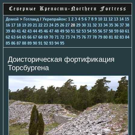
Домой
>
Готланд
/
Укрепрайон
:
1
2
3
4
5
6
7
8
9
10
11
12
13
14
15
16
17
18
19
20
21
22
23
24
25
26
27
28
29
30
31
32
33
34
35
36
37
38
39
40
41
42
43
44
45
46
47
48
49
50
51
52
53
54
55
56
57
58
59
60
61
62
63
64
65
66
67
68
69
70
71
72
73
74
75
76
77
78
79
80
81
82
83
84
85
86
87
88
89
90
91
92
93
94
95
Доисторическая фортификация
Торсбургена