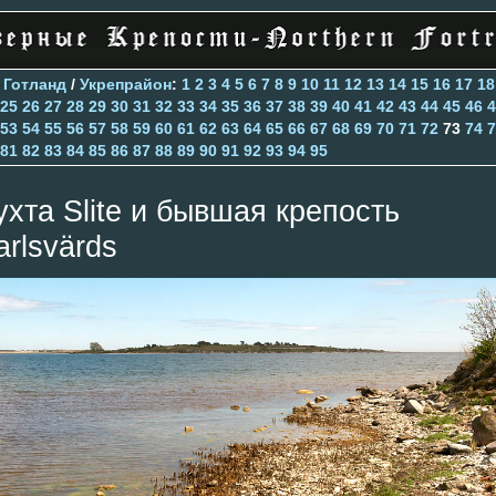
>
Готланд
/
Укрепрайон
:
1
2
3
4
5
6
7
8
9
10
11
12
13
14
15
16
17
18
25
26
27
28
29
30
31
32
33
34
35
36
37
38
39
40
41
42
43
44
45
46
4
53
54
55
56
57
58
59
60
61
62
63
64
65
66
67
68
69
70
71
72
73
74
7
81
82
83
84
85
86
87
88
89
90
91
92
93
94
95
ухта Slite и бывшая крепость
arlsvärds