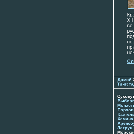
Кр
XI
во
ру
по
по
пр
не
Сл
Домой
Тингста
Сухопу
Выборг
Монаст
Порхов
Кастел
Хамина
Аренсб
Латрун
Морски