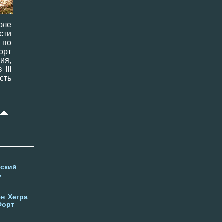
рле
сти
 по
орт
ия,
III
сть
ский
ь
ен
Хегра
Форт