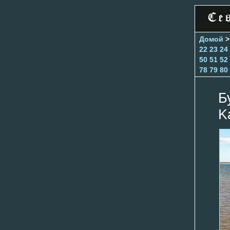
Домой
22
23
24
50
51
52
78
79
80
Б
K