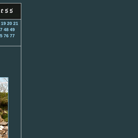
19
20
21
7
48
49
5
76
77