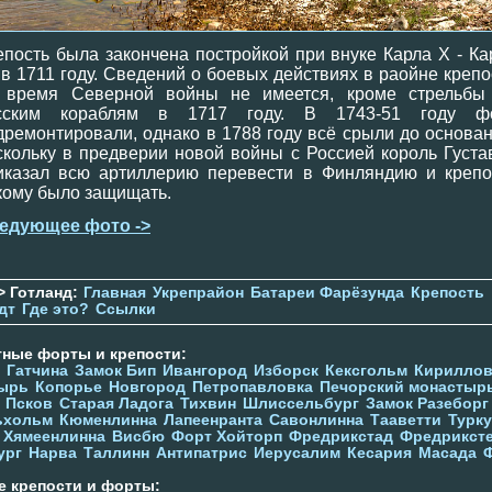
епость была закончена постройкой при внуке Карла X - Ка
I в 1711 году. Сведений о боевых действиях в раойне крепо
 время Северной войны не имеется, кроме стрельбы
сским кораблям в 1717 году. В 1743-51 году ф
дремонтировали, однако в 1788 году всё срыли до основан
скольку в предверии новой войны с Россией король Густав 
иказал всю артиллерию перевести в Финляндию и крепо
кому было защищать.
едующее фото ->
> Готланд:
Главная
Укрепрайон
Батареи Фарёзунда
Крепость
дт
Где это?
Ссылки
тные форты и крепости:
Гатчина
Замок Бип
Ивангород
Изборск
Кексгольм
Кириллов
ырь
Копорье
Новгород
Петропавловка
Печорcкий монастыр
Псков
Старая Ладога
Тихвин
Шлиссельбург
Замок Разеборг
ьхольм
Кюменлинна
Лапеенранта
Савонлинна
Тааветти
Турку
Хямеенлинна
Висбю
Форт Хойторп
Фредрикстад
Фредрикст
ург
Нарва
Таллинн
Антипатрис
Иерусалим
Кесария
Масада
е крепости и форты: