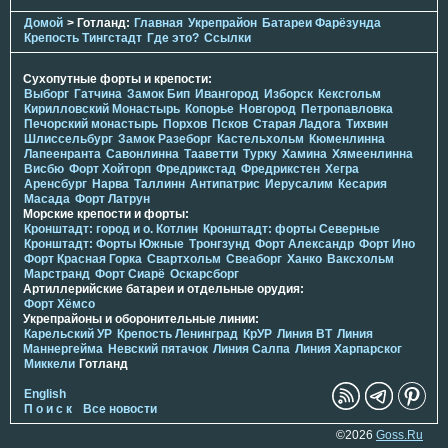
Домой
> Готланд:
Главная
Укрепрайон
Батареи Фарёзунда
Крепость Тингстадт
Где это?
Ссылки
Сухопутные форты и крепости:
Выборг
Гатчина
Замок Бип
Ивангород
Изборск
Кексгольм
Кирилловский Монастырь
Копорье
Новгород
Петропавловка
Печорcкий монастырь
Порхов
Псков
Старая Ладога
Тихвин
Шлиссельбург
Замок Разеборг
Кастельхольм
Кюменлинна
Лапеенранта
Савонлинна
Тааветти
Турку
Хамина
Хямеенлинна
Висбю
Форт Хойторп
Фредрикстад
Фредрикстен
Хегра
Аренсбург
Нарва
Таллинн
Антипатрис
Иерусалим
Кесария
Масада
Форт Латрун
Морские крепости и форты:
Кронштадт: город и о. Котлин
Кронштадт: форты Северные
Кронштадт: Форты Южные
Тронгзунд
Форт Александр
Форт Ино
Форт Красная Горка
Свартхольм
Свеаборг
Ханко
Ваксхольм
Марстранд
Форт Сиарё
Оскарсборг
Артиллерийские батареи и отдельные орудия:
Форт Хёмсо
Укрепрайоны и оборонительные линии:
Карельский УР
Крепость Ленинград
КрУР
Линия ВТ
Линия
Маннергейма
Невский пятачок
Линия Салпа
Линия Харпарског
Миккели
Готланд
English
П о и с к
Все новости
©2026
Goss.Ru