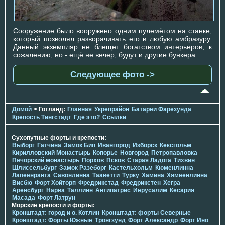
Сооружение было вооружено одним пулемётом на станке,
который позволял разворачивать его в любую амбразуру.
Данный экземпляр не блещет богатством интерьеров, к
сожалению, но - ещё не вечер, будут и другие бункера...
Следующее фото ->
Домой
> Готланд:
Главная
Укрепрайон
Батареи Фарёзунда
Крепость Тингстадт
Где это?
Ссылки
Сухопутные форты и крепости:
Выборг
Гатчина
Замок Бип
Ивангород
Изборск
Кексгольм
Кирилловский Монастырь
Копорье
Новгород
Петропавловка
Печорcкий монастырь
Порхов
Псков
Старая Ладога
Тихвин
Шлиссельбург
Замок Разеборг
Кастельхольм
Кюменлинна
Лапеенранта
Савонлинна
Тааветти
Турку
Хамина
Хямеенлинна
Висбю
Форт Хойторп
Фредрикстад
Фредрикстен
Хегра
Аренсбург
Нарва
Таллинн
Антипатрис
Иерусалим
Кесария
Масада
Форт Латрун
Морские крепости и форты:
Кронштадт: город и о. Котлин
Кронштадт: форты Северные
Кронштадт: Форты Южные
Тронгзунд
Форт Александр
Форт Ино