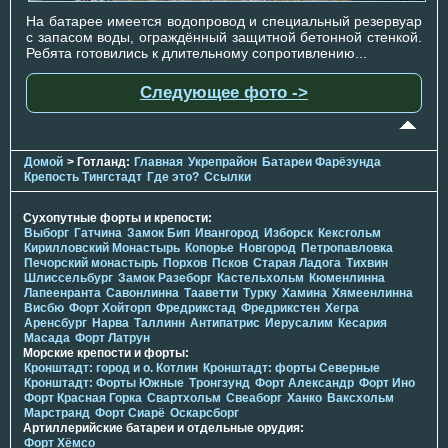
На батарее имеется водопровод и специальный резервуар
с запасом воды, ограждённый защитной бетонной стенкой.
Ребята готовились к длительному сопротивлению...
Следующее фото ->
Домой
> Готланд:
Главная
Укрепрайон
Батареи Фарёзунда
Крепость Тингстадт
Где это?
Ссылки
Сухопутные форты и крепости:
Выборг
Гатчина
Замок Бип
Ивангород
Изборск
Кексгольм
Кирилловский Монастырь
Копорье
Новгород
Петропавловка
Печорcкий монастырь
Порхов
Псков
Старая Ладога
Тихвин
Шлиссельбург
Замок Разеборг
Кастельхольм
Кюменлинна
Лапеенранта
Савонлинна
Тааветти
Турку
Хамина
Хямеенлинна
Висбю
Форт Хойторп
Фредрикстад
Фредрикстен
Хегра
Аренсбург
Нарва
Таллинн
Антипатрис
Иерусалим
Кесария
Масада
Форт Латрун
Морские крепости и форты:
Кронштадт: город и о. Котлин
Кронштадт: форты Северные
Кронштадт: Форты Южные
Тронгзунд
Форт Александр
Форт Ино
Форт Красная Горка
Свартхольм
Свеаборг
Ханко
Ваксхольм
Марстранд
Форт Сиарё
Оскарсборг
Артиллерийские батареи и отдельные орудия:
Форт Хёмсо