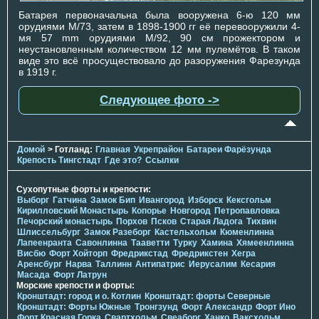
Батарея первоначальна была вооружена 6-ю 120 мм
орудиями M/73, затем в 1898-1900 гг её перевооружили 4-
мя 57 mm орудиями M/92, 90 см прожектором и
неустановленным количеством 12 мм пулемётов. В таком
виде это всё просуществовало до разоружения Фарезунда
в 1919 г.
Следующее фото ->
Домой
> Готланд:
Главная
Укрепрайон
Батареи Фарёзунда
Крепость Тингстадт
Где это?
Ссылки
Сухопутные форты и крепости:
Выборг
Гатчина
Замок Бип
Ивангород
Изборск
Кексгольм
Кирилловский Монастырь
Копорье
Новгород
Петропавловка
Печорcкий монастырь
Порхов
Псков
Старая Ладога
Тихвин
Шлиссельбург
Замок Разеборг
Кастельхольм
Кюменлинна
Лапеенранта
Савонлинна
Тааветти
Турку
Хамина
Хямеенлинна
Висбю
Форт Хойторп
Фредрикстад
Фредрикстен
Хегра
Аренсбург
Нарва
Таллинн
Антипатрис
Иерусалим
Кесария
Масада
Форт Латрун
Морские крепости и форты:
Кронштадт: город и о. Котлин
Кронштадт: форты Северные
Кронштадт: Форты Южные
Тронгзунд
Форт Александр
Форт Ино
Форт Красная Горка
Свартхольм
Свеаборг
Ханко
Ваксхольм