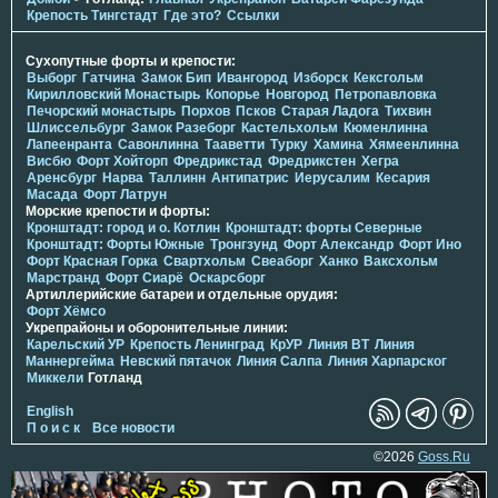
Крепость Тингстадт
Где это?
Ссылки
Сухопутные форты и крепости:
Выборг
Гатчина
Замок Бип
Ивангород
Изборск
Кексгольм
Кирилловский Монастырь
Копорье
Новгород
Петропавловка
Печорcкий монастырь
Порхов
Псков
Старая Ладога
Тихвин
Шлиссельбург
Замок Разеборг
Кастельхольм
Кюменлинна
Лапеенранта
Савонлинна
Тааветти
Турку
Хамина
Хямеенлинна
Висбю
Форт Хойторп
Фредрикстад
Фредрикстен
Хегра
Аренсбург
Нарва
Таллинн
Антипатрис
Иерусалим
Кесария
Масада
Форт Латрун
Морские крепости и форты:
Кронштадт: город и о. Котлин
Кронштадт: форты Северные
Кронштадт: Форты Южные
Тронгзунд
Форт Александр
Форт Ино
Форт Красная Горка
Свартхольм
Свеаборг
Ханко
Ваксхольм
Марстранд
Форт Сиарё
Оскарсборг
Артиллерийские батареи и отдельные орудия:
Форт Хёмсо
Укрепрайоны и оборонительные линии:
Карельский УР
Крепость Ленинград
КрУР
Линия ВТ
Линия
Маннергейма
Невский пятачок
Линия Салпа
Линия Харпарског
Миккели
Готланд
English
П о и с к
Все новости
©2026
Goss.Ru