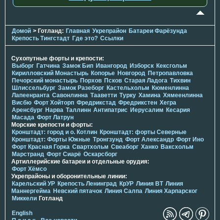
Домой
> Готланд:
Главная
Укрепрайон
Батареи Фарёзунда
Крепость Тингстадт
Где это?
Ссылки
Сухопутные форты и крепости:
Выборг
Гатчина
Замок Бип
Ивангород
Изборск
Кексгольм
Кирилловский Монастырь
Копорье
Новгород
Петропавловка
Печорcкий монастырь
Порхов
Псков
Старая Ладога
Тихвин
Шлиссельбург
Замок Разеборг
Кастельхольм
Кюменлинна
Лапеенранта
Савонлинна
Тааветти
Турку
Хамина
Хямеенлинна
Висбю
Форт Хойторп
Фредрикстад
Фредрикстен
Хегра
Аренсбург
Нарва
Таллинн
Антипатрис
Иерусалим
Кесария
Масада
Форт Латрун
Морские крепости и форты:
Кронштадт: город и о. Котлин
Кронштадт: форты Северные
Кронштадт: Форты Южные
Тронгзунд
Форт Александр
Форт Ино
Форт Красная Горка
Свартхольм
Свеаборг
Ханко
Ваксхольм
Марстранд
Форт Сиарё
Оскарсборг
Артиллерийские батареи и отдельные орудия:
Форт Хёмсо
Укрепрайоны и оборонительные линии:
Карельский УР
Крепость Ленинград
КрУР
Линия ВТ
Линия
Маннергейма
Невский пятачок
Линия Салпа
Линия Харпарског
Миккели
Готланд
English