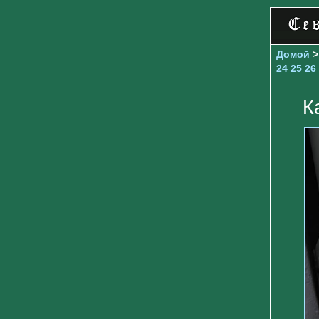
Домой
24
25
26
К