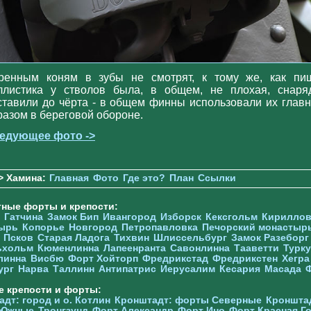
ренным коням в зубы не смотрят, к тому же, как пиш
ллистика у стволов была, в общем, не плохая, снаря
ставили до чёрта - в общем финны использовали их глав
разом в береговой обороне.
едующее фото ->
> Хамина:
Главная
Фото
Где это?
План
Ссылки
тные форты и крепости:
Гатчина
Замок Бип
Ивангород
Изборск
Кексгольм
Кириллов
ырь
Копорье
Новгород
Петропавловка
Печорcкий монастыр
Псков
Старая Ладога
Тихвин
Шлиссельбург
Замок Разеборг
ьхольм
Кюменлинна
Лапеенранта
Савонлинна
Тааветти
Турку
линна
Висбю
Форт Хойторп
Фредрикстад
Фредрикстен
Хегра
ург
Нарва
Таллинн
Антипатрис
Иерусалим
Кесария
Масада
е крепости и форты:
дт: город и о. Котлин
Кронштадт: форты Северные
Кроншта
 Южные
Тронгзунд
Форт Александр
Форт Ино
Форт Красная Г