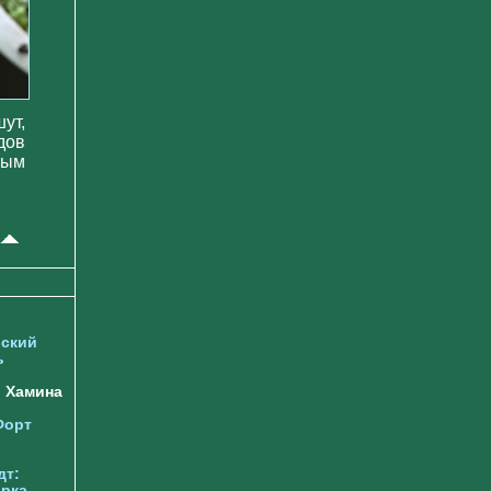
ут,
дов
ным
ский
ь
Хамина
Форт
дт:
орка