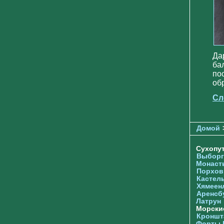
Да
ба
по
об
Сл
Домой
Сухопу
Выборг
Монаст
Порхов
Кастел
Хямеен
Аренсб
Латрун
Морски
Кроншта
Форты