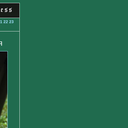
1
22
23
я