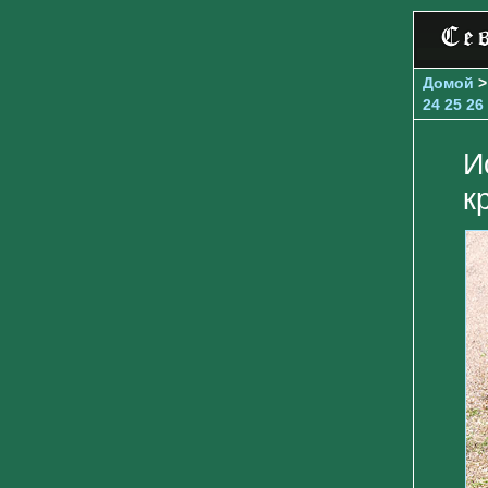
Домой
24
25
26
И
к