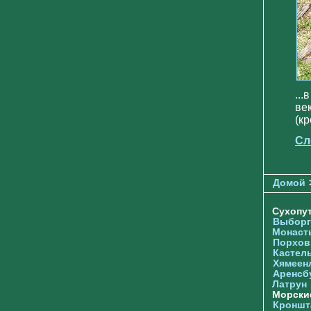
..
ве
(к
Сл
Домой
Сухопу
Выборг
Монаст
Порхов
Кастел
Хямеен
Аренсб
Латрун
Морски
Кроншта