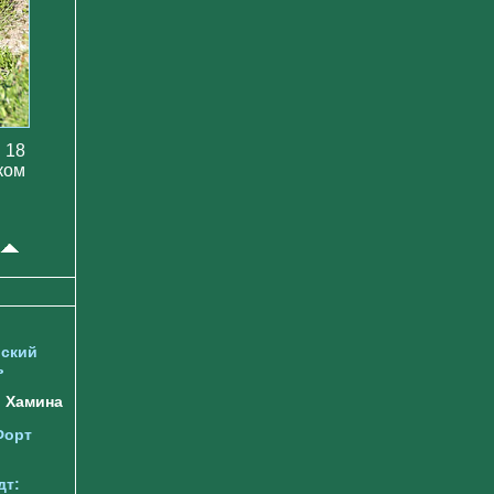
 18
ком
ский
ь
Хамина
Форт
дт: