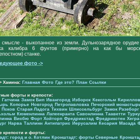
.в смысле - выкопанное из земли. Дульнозарядное орудие
ка калибра 6 фунтов (примерно) на как бы морс
репостном) станке.
едующее фото ->
> Хамина:
Главная
Фото
Где это?
План
Ссылки
тные форты и крепости:
Гатчина
Замок Бип
Ивангород
Изборск
Кексгольм
Кириллов
ырь
Копорье
Новгород
Петропавловка
Печорcкий монастыр
Псков
Старая Ладога
Тихвин
Шлиссельбург
Замок Разеборг
ьхольм
Кюменлинна
Лапеенранта
Савонлинна
Тааветти
Турку
линна
Висбю
Форт Хойторп
Фредрикстад
Фредрикстен
Хегра
ург
Нарва
Таллинн
Антипатрис
Иерусалим
Кесария
Масада
е крепости и форты:
дт: город и о. Котлин
Кронштадт: форты Северные
Кроншта