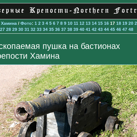
>
Хамина
/
Фото
:
1
2
3
4
5
6
7
8
9
10
11
12
13
14
15
16
17
18
19
20
2
27
28
29
30
31
32
33
34
35
36
37
38
39
40
41
42
43
44
45
46
47
48
скопаемая пушка на бастионах
репости Хамина