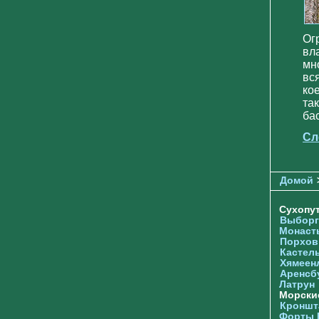
Ог
вл
мн
вс
ко
та
бас
Сл
Домой
Сухопу
Выборг
Монаст
Порхов
Кастел
Хямеен
Аренсб
Латрун
Морски
Кроншта
Форты