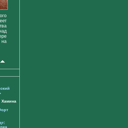
ого
еет
тва
над
ере
 на
ский
ь
Хамина
Форт
дт:
орка