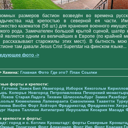
ромных размеров бастион возведён во времена русск
адычества над крепостью в северной ея части. Им
ожество казематов (58 шт.) для хранения военного имущес
якого рода. Замечателен большой крытой сценой, шатёр 
ей является одним из величайших в Европе (по крайней м
к рассказывают старожилы этих мест). В бытность мою
тионе там давали Jesus Crist Superstar на финском языке...
едующее фото ->
> Хамина:
Главная
Фото
Где это?
План
Ссылки
тные форты и крепости:
Гатчина
Замок Бип
Ивангород
Изборск
Кексгольм
Кириллов
ырь
Копорье
Новгород
Петропавловка
Печорcкий монастыр
Псков
Старая Ладога
Тихвин
Шлиссельбург
Замок Разеборг
ьхольм
Кюменлинна
Лапеенранта
Савонлинна
Тааветти
Турку
линна
Висбю
Форт Хойторп
Фредрикстад
Фредрикстен
Хегра
ург
Нарва
Таллинн
Антипатрис
Иерусалим
Кесария
Масада
е крепости и форты:
дт: город и о. Котлин
Кронштадт: форты Северные
Кроншта
 Южные
Тронгзунд
Форт Александр
Форт Ино
Форт Красная Г