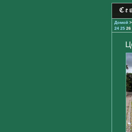
Домой
24
25
26
Ц