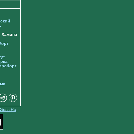
ский
ь
Хамина
Форт
дт:
орка
арсборг
йма
Goss.Ru