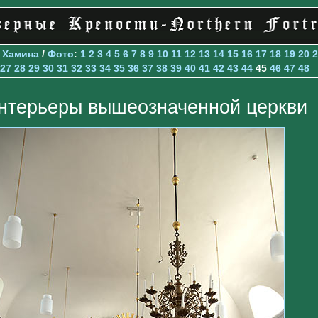
>
Хамина
/
Фото
:
1
2
3
4
5
6
7
8
9
10
11
12
13
14
15
16
17
18
19
20
2
27
28
29
30
31
32
33
34
35
36
37
38
39
40
41
42
43
44
45
46
47
48
нтерьеры вышеозначенной церкви