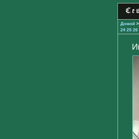
Домой
24
25
26
И