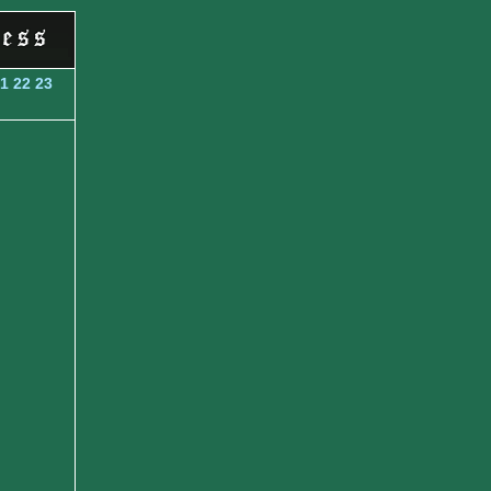
1
22
23