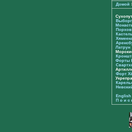
Домой
Сухопу
Выборг
Монаст
Порхов
Кастел
Хямеен
Аренсб
Латрун
Морски
Кроншта
Форты
Свартх
Артилл
Форт Х
Укрепр
Карель
Невски
English
П о и с 