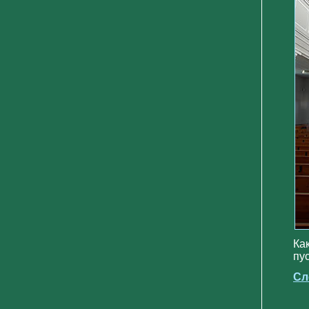
Ка
пус
Сл