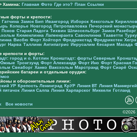
> Хамина:
Главная
Фото
Где это?
План
Ссылки
тные форты и крепости:
Гатчина
Замок Бип
Ивангород
Изборск
Кексгольм
Кириллов
ырь
Копорье
Новгород
Петропавловка
Печорcкий монастыр
Псков
Старая Ладога
Тихвин
Шлиссельбург
Замок Разеборг
ьхольм
Кюменлинна
Лапеенранта
Савонлинна
Тааветти
Турку
линна
Висбю
Форт Хойторп
Фредрикстад
Фредрикстен
Хегра
ург
Нарва
Таллинн
Антипатрис
Иерусалим
Кесария
Масада
е крепости и форты:
дт: город и о. Котлин
Кронштадт: форты Северные
Кроншта
 Южные
Тронгзунд
Форт Александр
Форт Ино
Форт Красная Г
ольм
Свеаборг
Ханко
Ваксхольм
Марстранд
Форт Сиарё
Оск
ерийские батареи и отдельные орудия:
ёмсо
айоны и оборонительные линии:
ский УР
Крепость Ленинград
КрУР
Линия ВТ
Линия Маннерге
й пятачок
Линия Салпа
Линия Харпарског
Миккели
Готланд
к
Все новости
©2026