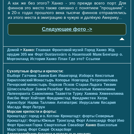
А как же без этого? Ханко - это прежде всего порт. Для
финнов это место также связано с понятием "прощание" -
в 20-х годах прошлого века тысячи финнов отправлялись
из этого места в эмиграцию в чужую и далёкую Америку...
Следующее фото ->
Домой
> Ханко:
Главная
Фронтовой музей
Город Ханко
Ж/д
орудие 305 мм
Форт Gustavsvärn
о. Hauensuoli
Маяк Бенгшер
о.
Моргонланд
История Ханко
План
Где это?
Ссылки
Сухопутные форты и крепости:
Выборг
Гатчина
Замок Бип
Ивангород
Изборск
Кексгольм
Кирилловский Монастырь
Копорье
Новгород
Петропавловка
Печорcкий монастырь
Порхов
Псков
Старая Ладога
Тихвин
Шлиссельбург
Замок Разеборг
Кастельхольм
Кюменлинна
Лапеенранта
Савонлинна
Тааветти
Турку
Хамина
Хямеенлинна
Висбю
Форт Хойторп
Фредрикстад
Фредрикстен
Хегра
Аренсбург
Нарва
Таллинн
Антипатрис
Иерусалим
Кесария
Масада
Форт Латрун
Морские крепости и форты:
Кронштадт: город и о. Котлин
Кронштадт: форты Северные
Кронштадт: Форты Южные
Тронгзунд
Форт Александр
Форт Ино
Форт Красная Горка
Свартхольм
Свеаборг
Ханко
Ваксхольм
Марстранд
Форт Сиарё
Оскарсборг