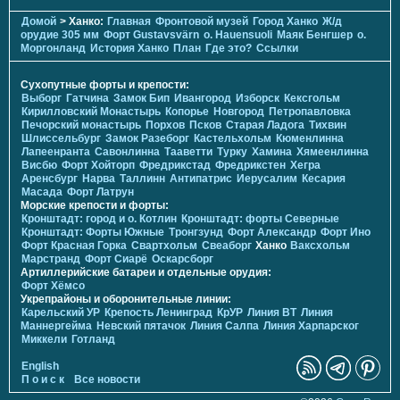
Домой
> Ханко:
Главная
Фронтовой музей
Город Ханко
Ж/д
орудие 305 мм
Форт Gustavsvärn
о. Hauensuoli
Маяк Бенгшер
о.
Моргонланд
История Ханко
План
Где это?
Ссылки
Сухопутные форты и крепости:
Выборг
Гатчина
Замок Бип
Ивангород
Изборск
Кексгольм
Кирилловский Монастырь
Копорье
Новгород
Петропавловка
Печорcкий монастырь
Порхов
Псков
Старая Ладога
Тихвин
Шлиссельбург
Замок Разеборг
Кастельхольм
Кюменлинна
Лапеенранта
Савонлинна
Тааветти
Турку
Хамина
Хямеенлинна
Висбю
Форт Хойторп
Фредрикстад
Фредрикстен
Хегра
Аренсбург
Нарва
Таллинн
Антипатрис
Иерусалим
Кесария
Масада
Форт Латрун
Морские крепости и форты:
Кронштадт: город и о. Котлин
Кронштадт: форты Северные
Кронштадт: Форты Южные
Тронгзунд
Форт Александр
Форт Ино
Форт Красная Горка
Свартхольм
Свеаборг
Ханко
Ваксхольм
Марстранд
Форт Сиарё
Оскарсборг
Артиллерийские батареи и отдельные орудия:
Форт Хёмсо
Укрепрайоны и оборонительные линии:
Карельский УР
Крепость Ленинград
КрУР
Линия ВТ
Линия
Маннергейма
Невский пятачок
Линия Салпа
Линия Харпарског
Миккели
Готланд
English
П о и с к
Все новости