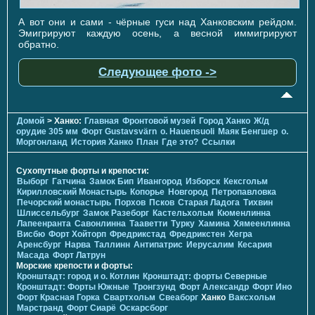
А вот они и сами - чёрные гуси над Ханковским рейдом.
Эмигрируют каждую осень, а весной иммигрируют
обратно.
Следующее фото ->
Домой
> Ханко:
Главная
Фронтовой музей
Город Ханко
Ж/д
орудие 305 мм
Форт Gustavsvärn
о. Hauensuoli
Маяк Бенгшер
о.
Моргонланд
История Ханко
План
Где это?
Ссылки
Сухопутные форты и крепости:
Выборг
Гатчина
Замок Бип
Ивангород
Изборск
Кексгольм
Кирилловский Монастырь
Копорье
Новгород
Петропавловка
Печорcкий монастырь
Порхов
Псков
Старая Ладога
Тихвин
Шлиссельбург
Замок Разеборг
Кастельхольм
Кюменлинна
Лапеенранта
Савонлинна
Тааветти
Турку
Хамина
Хямеенлинна
Висбю
Форт Хойторп
Фредрикстад
Фредрикстен
Хегра
Аренсбург
Нарва
Таллинн
Антипатрис
Иерусалим
Кесария
Масада
Форт Латрун
Морские крепости и форты:
Кронштадт: город и о. Котлин
Кронштадт: форты Северные
Кронштадт: Форты Южные
Тронгзунд
Форт Александр
Форт Ино
Форт Красная Горка
Свартхольм
Свеаборг
Ханко
Ваксхольм
Марстранд
Форт Сиарё
Оскарсборг