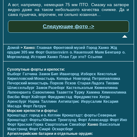
А вот, например, немецкая 75 мм ПТО. Смазку на затворе
видно даже на таком небольшого качества снимке. Да и
сама пушечка, впрочем, не сильно юзанная...
Следующее фото ->
Домой
> Ханко:
Главная
Фронтовой музей
Город Ханко
Ж/д
орудие 305 мм
Форт Gustavsvärn
о. Hauensuoli
Маяк Бенгшер
о.
Моргонланд
История Ханко
План
Где это?
Ссылки
Сухопутные форты и крепости:
Выборг
Гатчина
Замок Бип
Ивангород
Изборск
Кексгольм
Кирилловский Монастырь
Копорье
Новгород
Петропавловка
Печорcкий монастырь
Порхов
Псков
Старая Ладога
Тихвин
Шлиссельбург
Замок Разеборг
Кастельхольм
Кюменлинна
Лапеенранта
Савонлинна
Тааветти
Турку
Хамина
Хямеенлинна
Висбю
Форт Хойторп
Фредрикстад
Фредрикстен
Хегра
Аренсбург
Нарва
Таллинн
Антипатрис
Иерусалим
Кесария
Масада
Форт Латрун
Морские крепости и форты:
Кронштадт: город и о. Котлин
Кронштадт: форты Северные
Кронштадт: Форты Южные
Тронгзунд
Форт Александр
Форт Ино
Форт Красная Горка
Свартхольм
Свеаборг
Ханко
Ваксхольм
Марстранд
Форт Сиарё
Оскарсборг
Артиллерийские батареи и отдельные орудия: