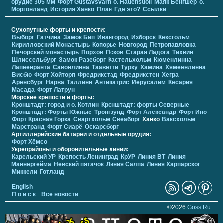
орудие 305 мм
Форт Gustavsvärn
о. Hauensuoli
Маяк Бенгшер
о.
Моргонланд
История Ханко
План
Где это?
Ссылки
Сухопутные форты и крепости:
Выборг
Гатчина
Замок Бип
Ивангород
Изборск
Кексгольм
Кирилловский Монастырь
Копорье
Новгород
Петропавловка
Печорcкий монастырь
Порхов
Псков
Старая Ладога
Тихвин
Шлиссельбург
Замок Разеборг
Кастельхольм
Кюменлинна
Лапеенранта
Савонлинна
Тааветти
Турку
Хамина
Хямеенлинна
Висбю
Форт Хойторп
Фредрикстад
Фредрикстен
Хегра
Аренсбург
Нарва
Таллинн
Антипатрис
Иерусалим
Кесария
Масада
Форт Латрун
Морские крепости и форты:
Кронштадт: город и о. Котлин
Кронштадт: форты Северные
Кронштадт: Форты Южные
Тронгзунд
Форт Александр
Форт Ино
Форт Красная Горка
Свартхольм
Свеаборг
Ханко
Ваксхольм
Марстранд
Форт Сиарё
Оскарсборг
Артиллерийские батареи и отдельные орудия:
Форт Хёмсо
Укрепрайоны и оборонительные линии:
Карельский УР
Крепость Ленинград
КрУР
Линия ВТ
Линия
Маннергейма
Невский пятачок
Линия Салпа
Линия Харпарског
Миккели
Готланд
English
П о и с к
Все новости
©2026
Goss.Ru