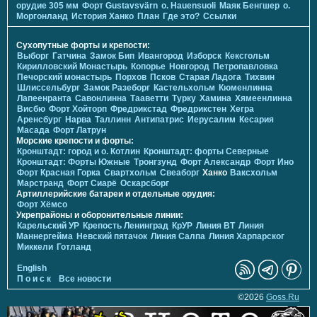
орудие 305 мм
Форт Gustavsvärn
о. Hauensuoli
Маяк Бенгшер
о.
Моргонланд
История Ханко
План
Где это?
Ссылки
Сухопутные форты и крепости:
Выборг
Гатчина
Замок Бип
Ивангород
Изборск
Кексгольм
Кирилловский Монастырь
Копорье
Новгород
Петропавловка
Печорcкий монастырь
Порхов
Псков
Старая Ладога
Тихвин
Шлиссельбург
Замок Разеборг
Кастельхольм
Кюменлинна
Лапеенранта
Савонлинна
Тааветти
Турку
Хамина
Хямеенлинна
Висбю
Форт Хойторп
Фредрикстад
Фредрикстен
Хегра
Аренсбург
Нарва
Таллинн
Антипатрис
Иерусалим
Кесария
Масада
Форт Латрун
Морские крепости и форты:
Кронштадт: город и о. Котлин
Кронштадт: форты Северные
Кронштадт: Форты Южные
Тронгзунд
Форт Александр
Форт Ино
Форт Красная Горка
Свартхольм
Свеаборг
Ханко
Ваксхольм
Марстранд
Форт Сиарё
Оскарсборг
Артиллерийские батареи и отдельные орудия:
Форт Хёмсо
Укрепрайоны и оборонительные линии:
Карельский УР
Крепость Ленинград
КрУР
Линия ВТ
Линия
Маннергейма
Невский пятачок
Линия Салпа
Линия Харпарског
Миккели
Готланд
English
П о и с к
Все новости
©2026
Goss.Ru