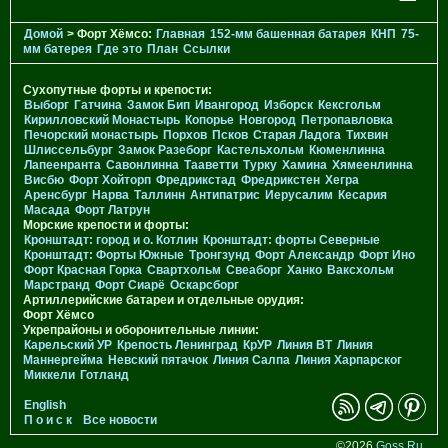
Домой
> Форт Хёмсо:
Главная
152-мм башенная батарея
КНП
75-
мм батерея
Где это
План
Ссылки
Сухопутные форты и крепости:
Выборг
Гатчина
Замок Бип
Ивангород
Изборск
Кексгольм
Кирилловский Монастырь
Копорье
Новгород
Петропавловка
Печорcкий монастырь
Порхов
Псков
Старая Ладога
Тихвин
Шлиссельбург
Замок Разеборг
Кастельхольм
Кюменлинна
Лапеенранта
Савонлинна
Тааветти
Турку
Хамина
Хямеенлинна
Висбю
Форт Хойторп
Фредрикстад
Фредрикстен
Хегра
Аренсбург
Нарва
Таллинн
Антипатрис
Иерусалим
Кесария
Масада
Форт Латрун
Морские крепости и форты:
Кронштадт: город и о. Котлин
Кронштадт: форты Северные
Кронштадт: Форты Южные
Тронгзунд
Форт Александр
Форт Ино
Форт Красная Горка
Свартхольм
Свеаборг
Ханко
Ваксхольм
Марстранд
Форт Сиарё
Оскарсборг
Артиллерийские батареи и отдельные орудия:
Форт Хёмсо
Укрепрайоны и оборонительные линии:
Карельский УР
Крепость Ленинград
КрУР
Линия ВТ
Линия
Маннергейма
Невский пятачок
Линия Салпа
Линия Харпарског
Миккели
Готланд
English
П о и с к
Все новости
©2026
Goss.Ru