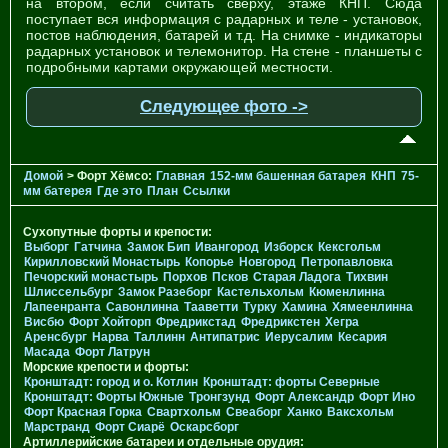
на втором, если считать сверху, этаже КНП. Сюда
поступает вся информация с радарных и теле - установок,
постов наблюдения, батарей и т.д. На снимке - индикаторы
радарных установок и телемонитор. На стене - планшеты с
подробными картами окружающей местности.
Следующее фото ->
Домой
> Форт Хёмсо:
Главная
152-мм башенная батарея
КНП
75-
мм батерея
Где это
План
Ссылки
Сухопутные форты и крепости:
Выборг
Гатчина
Замок Бип
Ивангород
Изборск
Кексгольм
Кирилловский Монастырь
Копорье
Новгород
Петропавловка
Печорcкий монастырь
Порхов
Псков
Старая Ладога
Тихвин
Шлиссельбург
Замок Разеборг
Кастельхольм
Кюменлинна
Лапеенранта
Савонлинна
Тааветти
Турку
Хамина
Хямеенлинна
Висбю
Форт Хойторп
Фредрикстад
Фредрикстен
Хегра
Аренсбург
Нарва
Таллинн
Антипатрис
Иерусалим
Кесария
Масада
Форт Латрун
Морские крепости и форты:
Кронштадт: город и о. Котлин
Кронштадт: форты Северные
Кронштадт: Форты Южные
Тронгзунд
Форт Александр
Форт Ино
Форт Красная Горка
Свартхольм
Свеаборг
Ханко
Ваксхольм
Марстранд
Форт Сиарё
Оскарсборг
Артиллерийские батареи и отдельные орудия: