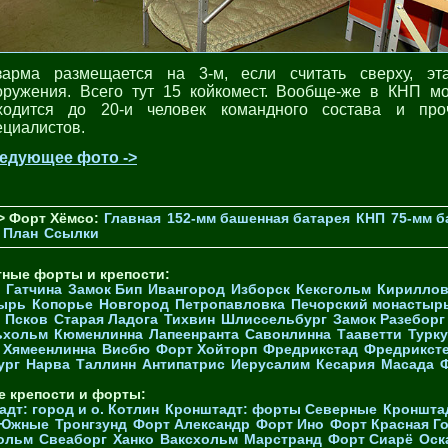
зарма размещается на 3-м, если считать сверху, эт
оружения. Всего тут 15 койкомест. Вообще-же в КНП мо
ходится до 20-и человек командного состава и про
ециалистов.
едующее фото ->
> Форт Хёмсо:
Главная
152-мм башенная батарея
КНП
75-мм б
План
Ссылки
тные форты и крепости:
Гатчина
Замок Бип
Ивангород
Изборск
Кексгольм
Кириллов
ырь
Копорье
Новгород
Петропавловка
Печорcкий монастыр
Псков
Старая Ладога
Тихвин
Шлиссельбург
Замок Разеборг
ьхольм
Кюменлинна
Лапеенранта
Савонлинна
Тааветти
Турку
Хямеенлинна
Висбю
Форт Хойторп
Фредрикстад
Фредрикст
ург
Нарва
Таллинн
Антипатрис
Иерусалим
Кесария
Масада
е крепости и форты:
дт: город и о. Котлин
Кронштадт: форты Северные
Кроншта
 Южные
Тронгзунд
Форт Александр
Форт Ино
Форт Красная Г
ольм
Свеаборг
Ханко
Ваксхольм
Марстранд
Форт Сиарё
Оск