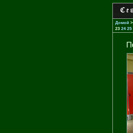
Домой
23
24
25
П