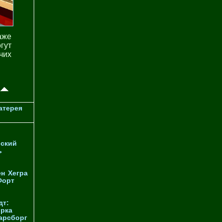
аже
гут
чих
атерея
ский
ь
ен
Хегра
Форт
дт:
орка
арсборг