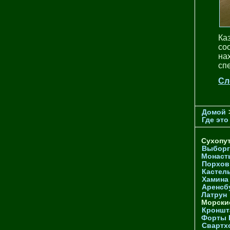
Ка
со
на
сп
Сл
Домой
Где это
Сухопу
Выборг
Монаст
Порхов
Кастел
Хамина
Аренсб
Латрун
Морски
Кроншта
Форты
Свартх