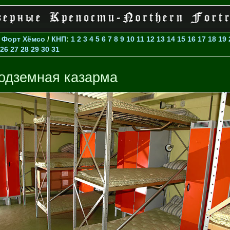
>
Форт Хёмсо
/
КНП
:
1
2
3
4
5
6
7
8
9
10
11
12
13
14
15
16
17
18
19
26
27
28
29
30
31
одземная казарма