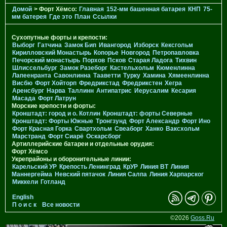
Домой
> Форт Хёмсо:
Главная
152-мм башенная батарея
КНП
75-
мм батерея
Где это
План
Ссылки
Сухопутные форты и крепости:
Выборг
Гатчина
Замок Бип
Ивангород
Изборск
Кексгольм
Кирилловский Монастырь
Копорье
Новгород
Петропавловка
Печорcкий монастырь
Порхов
Псков
Старая Ладога
Тихвин
Шлиссельбург
Замок Разеборг
Кастельхольм
Кюменлинна
Лапеенранта
Савонлинна
Тааветти
Турку
Хамина
Хямеенлинна
Висбю
Форт Хойторп
Фредрикстад
Фредрикстен
Хегра
Аренсбург
Нарва
Таллинн
Антипатрис
Иерусалим
Кесария
Масада
Форт Латрун
Морские крепости и форты:
Кронштадт: город и о. Котлин
Кронштадт: форты Северные
Кронштадт: Форты Южные
Тронгзунд
Форт Александр
Форт Ино
Форт Красная Горка
Свартхольм
Свеаборг
Ханко
Ваксхольм
Марстранд
Форт Сиарё
Оскарсборг
Артиллерийские батареи и отдельные орудия:
Форт Хёмсо
Укрепрайоны и оборонительные линии:
Карельский УР
Крепость Ленинград
КрУР
Линия ВТ
Линия
Маннергейма
Невский пятачок
Линия Салпа
Линия Харпарског
Миккели
Готланд
English
П о и с к
Все новости
©2026
Goss.Ru