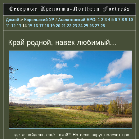
Домой
>
Карельский УР
/
Агалатовский БРО
:
1
2
3
4
5
6
7
8
9
10
11
12
13
14
15
16
17
18
19
20
21
22
23
24
25
26
27
28
Край родной, навек любимый...
... где ж найдешь ещё такой? Но если вдруг полезет враг