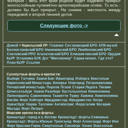
матёрый - весь этот край родной будет надёжно прикрыт
многослойным пулемётно-артиллерийским огнём. То есть -
должен бы был прикрыт... На снимке - местность между
передовой и второй линией дотов.
Следующее фото ->
Домой
> Карельский УР:
Главная
Сестрорецкий БРО
АПК-музей
Белоостровский БРО
Нюнемякский БРО
Лемболовский БРО
Соеловский РРО
Агалатовский БРО
Елизаветинcкий БРО
Орудия
КаУР
Установка БУК
Дот "Миллионер"
Сараи нежил.
Где это?
План КаУР
Ссылки
Сухопутные форты и крепости:
Выборг
Гатчина
Замок Бип
Ивангород
Изборск
Кексгольм
Кирилловский Монастырь
Копорье
Новгород
Петропавловка
Печорcкий монастырь
Порхов
Псков
Старая Ладога
Тихвин
Шлиссельбург
Замок Разеборг
Кастельхольм
Кюменлинна
Лапеенранта
Савонлинна
Тааветти
Турку
Хамина
Хямеенлинна
Висбю
Форт Хойторп
Фредрикстад
Фредрикстен
Хегра
Аренсбург
Нарва
Таллинн
Антипатрис
Иерусалим
Кесария
Масада
Форт Латрун
Морские крепости и форты:
Кронштадт: город и о. Котлин
Кронштадт: форты Северные
Кронштадт: Форты Южные
Тронгзунд
Форт Александр
Форт Ино
Форт Красная Горка
Свартхольм
Свеаборг
Ханко
Ваксхольм