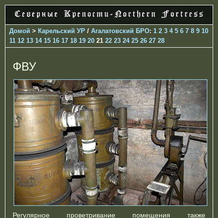
Домой
>
Карельский УР
/
Агалатовский БРО
:
1
2
3
4
5
6
7
8
9
10
11
12
13
14
15
16
17
18
19
20
21
22
23
24
25
26
27
28
ФВУ
Регулярное проветривание помещения также