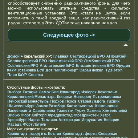
способствовует снижению радиоактивного фона, для чего
можно использовать штатные средства - фильтро-
вентиляционные установки. Это кстати не шутка, если
вспомнить о такой вредной вещи, как радиоактивный газ
радон, которого в Этих ДОТах тоже наверное немало.
Следующее фото ->
Домой
> Карельский УР:
Главная
Сестрорецкий БРО
АПК-музей
Белоостровский БРО
Нюнемякский БРО
Лемболовский БРО
Соеловский РРО
Агалатовский БРО
Елизаветинcкий БРО
Орудия
КаУР
Установка БУК
Дот "Миллионер"
Сараи нежил.
Где это?
План КаУР
Ссылки
Сухопутные форты и крепости:
Выборг
Гатчина
Замок Бип
Ивангород
Изборск
Кексгольм
Кирилловский Монастырь
Копорье
Новгород
Петропавловка
Печорcкий монастырь
Порхов
Псков
Старая Ладога
Тихвин
Шлиссельбург
Замок Разеборг
Кастельхольм
Кюменлинна
Лапеенранта
Савонлинна
Тааветти
Турку
Хамина
Хямеенлинна
Висбю
Форт Хойторп
Фредрикстад
Фредрикстен
Хегра
Аренсбург
Нарва
Таллинн
Антипатрис
Иерусалим
Кесария
Масада
Форт Латрун
Морские крепости и форты:
Кронштадт: город и о. Котлин
Кронштадт: форты Северные