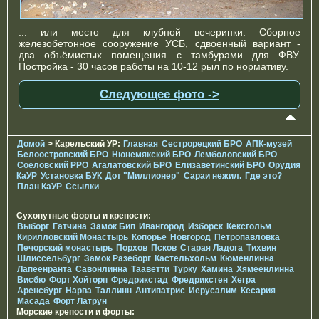
... или место для клубной вечеринки. Сборное
железобетонное сооружение УСБ, сдвоенный вариант -
два объёмистых помещения с тамбурами для ФВУ.
Постройка - 30 часов работы на 10-12 рыл по нормативу.
Следующее фото ->
Домой
> Карельский УР:
Главная
Сестрорецкий БРО
АПК-музей
Белоостровский БРО
Нюнемякский БРО
Лемболовский БРО
Соеловский РРО
Агалатовский БРО
Елизаветинcкий БРО
Орудия
КаУР
Установка БУК
Дот "Миллионер"
Сараи нежил.
Где это?
План КаУР
Ссылки
Сухопутные форты и крепости:
Выборг
Гатчина
Замок Бип
Ивангород
Изборск
Кексгольм
Кирилловский Монастырь
Копорье
Новгород
Петропавловка
Печорcкий монастырь
Порхов
Псков
Старая Ладога
Тихвин
Шлиссельбург
Замок Разеборг
Кастельхольм
Кюменлинна
Лапеенранта
Савонлинна
Тааветти
Турку
Хамина
Хямеенлинна
Висбю
Форт Хойторп
Фредрикстад
Фредрикстен
Хегра
Аренсбург
Нарва
Таллинн
Антипатрис
Иерусалим
Кесария
Масада
Форт Латрун
Морские крепости и форты: