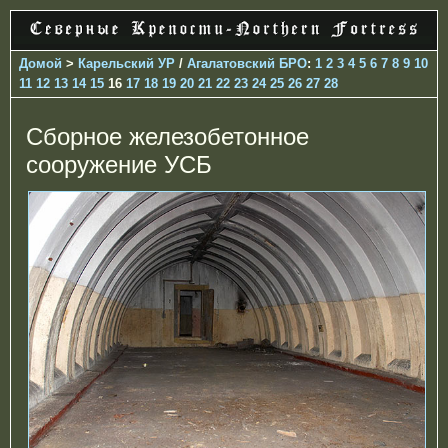
Домой
>
Карельский УР
/
Агалатовский БРО
:
1
2
3
4
5
6
7
8
9
10
11
12
13
14
15
16
17
18
19
20
21
22
23
24
25
26
27
28
Сборное железобетонное
сооружение УСБ