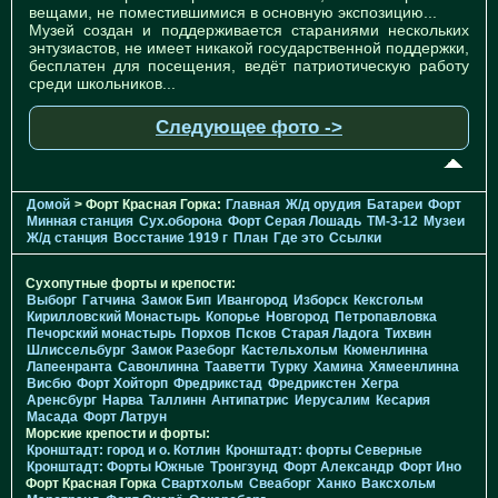
вещами, не поместившимися в основную экспозицию...
Музей создан и поддерживается стараниями нескольких
энтузиастов, не имеет никакой государственной поддержки,
бесплатен для посещения, ведёт патриотическую работу
среди школьников...
Следующее фото ->
Домой
> Форт Красная Горка:
Главная
Ж/д орудия
Батареи
Форт
Минная станция
Cух.оборона
Форт Серая Лошадь
TM-3-12
Музеи
Ж/д станция
Восстание 1919 г
План
Где это
Ссылки
Сухопутные форты и крепости:
Выборг
Гатчина
Замок Бип
Ивангород
Изборск
Кексгольм
Кирилловский Монастырь
Копорье
Новгород
Петропавловка
Печорcкий монастырь
Порхов
Псков
Старая Ладога
Тихвин
Шлиссельбург
Замок Разеборг
Кастельхольм
Кюменлинна
Лапеенранта
Савонлинна
Тааветти
Турку
Хамина
Хямеенлинна
Висбю
Форт Хойторп
Фредрикстад
Фредрикстен
Хегра
Аренсбург
Нарва
Таллинн
Антипатрис
Иерусалим
Кесария
Масада
Форт Латрун
Морские крепости и форты:
Кронштадт: город и о. Котлин
Кронштадт: форты Северные
Кронштадт: Форты Южные
Тронгзунд
Форт Александр
Форт Ино
Форт Красная Горка
Свартхольм
Свеаборг
Ханко
Ваксхольм