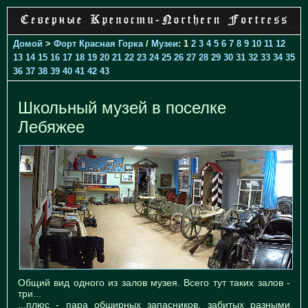
Домой
>
Форт Красная Горка
/
Музеи
: 1
2
3
4
5
6
7
8
9
10
11
12
13
14
15
16
17
18
19
20
21
22
23
24
25
26
27
28
29
30
31
32
33
34
35
36
37
38
39
40
41
42
43
Школьный музей в поселке
Лебяжее
Общий вид одного из залов музея. Всего тут таких залов -
три...
...плюс - пара обширных запасников, забитых разными