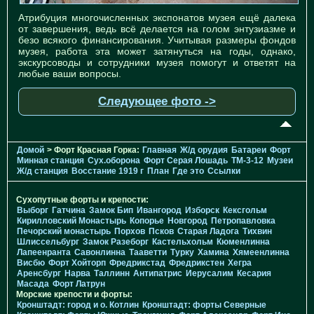
Атрибуция многочисленных экспонатов музея ещё далека
от завершения, ведь всё делается на голом энтузиазме и
безо всякого финансирования. Учитывая размеры фондов
музея, работа эта может затянуться на годы, однако,
экскурсоводы и сотрудники музея помогут и ответят на
любые ваши вопросы.
Следующее фото ->
Домой
> Форт Красная Горка:
Главная
Ж/д орудия
Батареи
Форт
Минная станция
Cух.оборона
Форт Серая Лошадь
TM-3-12
Музеи
Ж/д станция
Восстание 1919 г
План
Где это
Ссылки
Сухопутные форты и крепости:
Выборг
Гатчина
Замок Бип
Ивангород
Изборск
Кексгольм
Кирилловский Монастырь
Копорье
Новгород
Петропавловка
Печорcкий монастырь
Порхов
Псков
Старая Ладога
Тихвин
Шлиссельбург
Замок Разеборг
Кастельхольм
Кюменлинна
Лапеенранта
Савонлинна
Тааветти
Турку
Хамина
Хямеенлинна
Висбю
Форт Хойторп
Фредрикстад
Фредрикстен
Хегра
Аренсбург
Нарва
Таллинн
Антипатрис
Иерусалим
Кесария
Масада
Форт Латрун
Морские крепости и форты:
Кронштадт: город и о. Котлин
Кронштадт: форты Северные