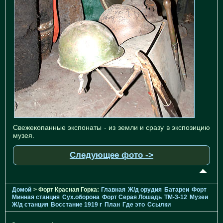
Свежекопанные экспонаты - из земли и сразу в экспозицию
музея.
Следующее фото ->
Домой
> Форт Красная Горка:
Главная
Ж/д орудия
Батареи
Форт
Минная станция
Cух.оборона
Форт Серая Лошадь
TM-3-12
Музеи
Ж/д станция
Восстание 1919 г
План
Где это
Ссылки