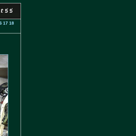
6
17
18