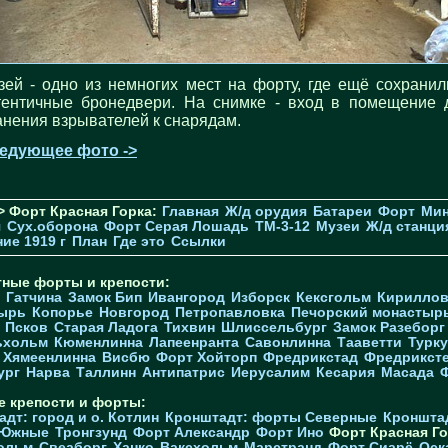
зей - одно из немногих мест на форту, где ещё сохранил
тентичные бронедвери. На снимке - вход в помещение 
анения взрывателей к снарядам.
едующее фото ->
> Форт Красная Горка:
Главная
Ж/д орудия
Батареи
Форт
Мин
я
Cух.оборона
Форт Серая Лошадь
TM-3-12
Музеи
Ж/д станци
ие 1919 г
План
Где это
Ссылки
тные форты и крепости:
Гатчина
Замок Бип
Ивангород
Изборск
Кексгольм
Кириллов
ырь
Копорье
Новгород
Петропавловка
Печорcкий монастыр
Псков
Старая Ладога
Тихвин
Шлиссельбург
Замок Разеборг
ьхольм
Кюменлинна
Лапеенранта
Савонлинна
Тааветти
Турку
Хямеенлинна
Висбю
Форт Хойторп
Фредрикстад
Фредрикст
ург
Нарва
Таллинн
Антипатрис
Иерусалим
Кесария
Масада
е крепости и форты:
дт: город и о. Котлин
Кронштадт: форты Северные
Кроншта
 Южные
Тронгзунд
Форт Александр
Форт Ино
Форт Красная Го
ольм
Свеаборг
Ханко
Ваксхольм
Марстранд
Форт Сиарё
Оск