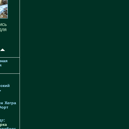
ись
для
ная
я
ский
ь
ен
Хегра
Форт
дт:
рка
арсборг