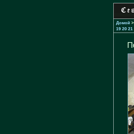
Домой
19
20
21
П