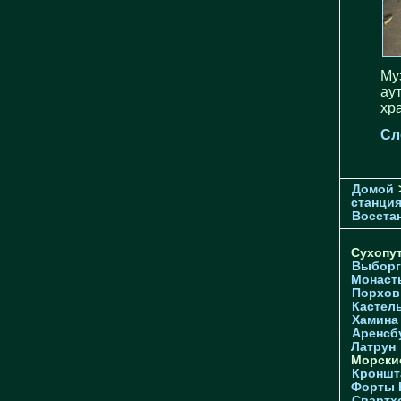
Му
ау
хр
Сл
Домой
станци
Восстан
Сухопу
Выборг
Монаст
Порхов
Кастел
Хамина
Аренсб
Латрун
Морски
Кроншта
Форты
Свартх