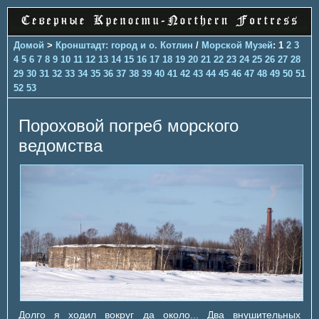
Домой
>
Кронштадт: город и о. Котлин
/
Морской Музей
: 1
2
3
4
5
6
7
8
9
10
11
12
13
14
15
16
17
18
19
20
21
22
23
24
25
26
27
28
29
30
31
32
33
34
35
36
37
38
39
40
41
42
43
44
45
46
47
48
49
50
51
52
53
Пороховой погреб морского
ведомства
Долго я ходил вокруг да около... Два внушительных