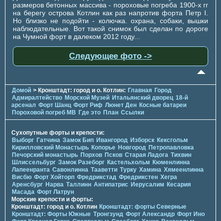
размеров бетонных массива - пороховые погреба 1900-х гг
на берегу острова Котлин как раз напротив форта Петр I.
Но близко не подойти - колючка. охрана, собаки, вышки
наблюдательные. Вот такой снимок был сделан по дороге
на Чумной форт в далеком 2012 году...
Следующее фото ->
Домой
> Кронштадт: город и о. Котлин:
Главная
Город
Адмиралтейство
Морской Музей
Итальянский дворец
18-й
арсенал
Форт Шанц
Форт Риф
Люнет Ден
Косные батареи
Пороховой погреб МВ
Где это
План
Ссылки
Сухопутные форты и крепости:
Выборг
Гатчина
Замок Бип
Ивангород
Изборск
Кексгольм
Кирилловский Монастырь
Копорье
Новгород
Петропавловка
Печорcкий монастырь
Порхов
Псков
Старая Ладога
Тихвин
Шлиссельбург
Замок Разеборг
Кастельхольм
Кюменлинна
Лапеенранта
Савонлинна
Тааветти
Турку
Хамина
Хямеенлинна
Висбю
Форт Хойторп
Фредрикстад
Фредрикстен
Хегра
Аренсбург
Нарва
Таллинн
Антипатрис
Иерусалим
Кесария
Масада
Форт Латрун
Морские крепости и форты:
Кронштадт: город и о. Котлин
Кронштадт: форты Северные
Кронштадт: Форты Южные
Тронгзунд
Форт Александр
Форт Ино