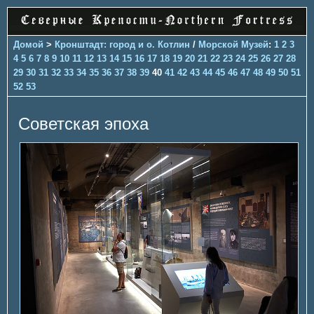
Домой
>
Кронштадт: город и о. Котлин
/
Морской Музей
:
1
2
3
4
5
6
7
8
9
10
11
12
13
14
15
16
17
18
19
20
21
22
23
24
25
26
27
28
29
30
31
32
33
34
35
36
37
38
39
40
41
42
43
44
45
46
47
48
49
50
51
52
53
Советская эпоха