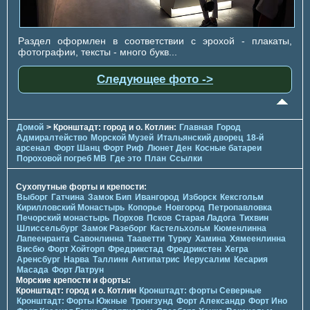
Раздел оформлен в соответствии с эрохой - плакаты,
фотографии, тексты - много букв...
Следующее фото ->
Домой
> Кронштадт: город и о. Котлин:
Главная
Город
Адмиралтейство
Морской Музей
Итальянский дворец
18-й
арсенал
Форт Шанц
Форт Риф
Люнет Ден
Косные батареи
Пороховой погреб МВ
Где это
План
Ссылки
Сухопутные форты и крепости:
Выборг
Гатчина
Замок Бип
Ивангород
Изборск
Кексгольм
Кирилловский Монастырь
Копорье
Новгород
Петропавловка
Печорcкий монастырь
Порхов
Псков
Старая Ладога
Тихвин
Шлиссельбург
Замок Разеборг
Кастельхольм
Кюменлинна
Лапеенранта
Савонлинна
Тааветти
Турку
Хамина
Хямеенлинна
Висбю
Форт Хойторп
Фредрикстад
Фредрикстен
Хегра
Аренсбург
Нарва
Таллинн
Антипатрис
Иерусалим
Кесария
Масада
Форт Латрун
Морские крепости и форты:
Кронштадт: город и о. Котлин
Кронштадт: форты Северные
Кронштадт: Форты Южные
Тронгзунд
Форт Александр
Форт Ино