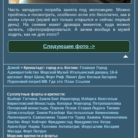
Часть западного погреба занята под экспозицию. Можно
пройтись и посмотреть, особенно если это бесплатно, как в
моём случае (музей вот только открылся и сейчас первый
день). На снимке макет дракара викингов, куда можно
залезть, сфотографироваться. А зачем вообще в музей
ходить, как не для этого?
Следующее фото ->
Домой
> Кронштадт: город и о. Котлин:
Главная
Город
Адмиралтейство
Морской Музей
Итальянский дворец
18-й
арсенал
Форт Шанц
Форт Риф
Люнет Ден
Косные батареи
Пороховой погреб МВ
Где это
План
Ссылки
Сухопутные форты и крепости:
Выборг
Гатчина
Замок Бип
Ивангород
Изборск
Кексгольм
Кирилловский Монастырь
Копорье
Новгород
Петропавловка
Печорcкий монастырь
Порхов
Псков
Старая Ладога
Тихвин
Шлиссельбург
Замок Разеборг
Кастельхольм
Кюменлинна
Лапеенранта
Савонлинна
Тааветти
Турку
Хамина
Хямеенлинна
Висбю
Форт Хойторп
Фредрикстад
Фредрикстен
Хегра
Аренсбург
Нарва
Таллинн
Антипатрис
Иерусалим
Кесария
Масада
Форт Латрун
Морские крепости и форты: