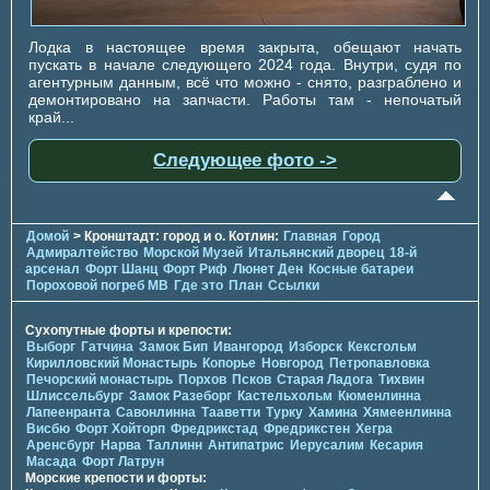
Лодка в настоящее время закрыта, обещают начать
пускать в начале следующего 2024 года. Внутри, судя по
агентурным данным, всё что можно - снято, разграблено и
демонтировано на запчасти. Работы там - непочатый
край...
Следующее фото ->
Домой
> Кронштадт: город и о. Котлин:
Главная
Город
Адмиралтейство
Морской Музей
Итальянский дворец
18-й
арсенал
Форт Шанц
Форт Риф
Люнет Ден
Косные батареи
Пороховой погреб МВ
Где это
План
Ссылки
Сухопутные форты и крепости:
Выборг
Гатчина
Замок Бип
Ивангород
Изборск
Кексгольм
Кирилловский Монастырь
Копорье
Новгород
Петропавловка
Печорcкий монастырь
Порхов
Псков
Старая Ладога
Тихвин
Шлиссельбург
Замок Разеборг
Кастельхольм
Кюменлинна
Лапеенранта
Савонлинна
Тааветти
Турку
Хамина
Хямеенлинна
Висбю
Форт Хойторп
Фредрикстад
Фредрикстен
Хегра
Аренсбург
Нарва
Таллинн
Антипатрис
Иерусалим
Кесария
Масада
Форт Латрун
Морские крепости и форты: