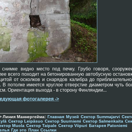
 снимке видно место под печку. Грубо говоря, сооруже
лее всего походит на бетонированную автобусную остановк
щитой от осколков и снарядов калибра до приблизательно
. В потолке имеется круглое отверстие диаметром чуть бо
 см. Ориентация выхода - в сторону Финляндии...
едующая фотогалерея ->
> Линия Маннергейма:
Главная
Музей
Сектор Summajarvi
Сект
ylä
Сектор Leipäsuo
Сектор Suurniemi
Сектор Salmenkaita
Се
ектор Muola
Сектор Taipale
Сектор Viipuri
Батарея Patoniemi
елья
Где это
План
Ссылки