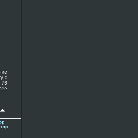
ние
у с
 76
лее
ор
ктор