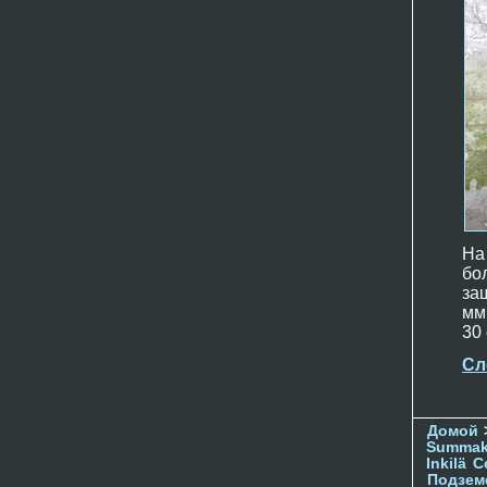
На
бо
за
мм
30
Сл
Домой
Summak
Inkilä
С
Подзем