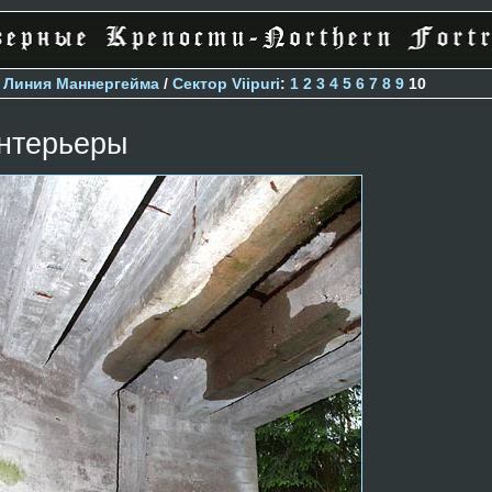
>
Линия Маннергейма
/
Сектор Viipuri
:
1
2
3
4
5
6
7
8
9
10
нтерьеры