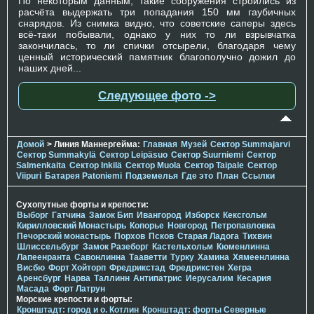
По некоторым данным, такие сооружения строились из
расчёта выдержать три попадания 150 мм гаубичных
снарядов. Из снимка видно, что советские саперы здесь
всё-таки побывали, однако у них то ли взрывчатка
закончилась, то ли спички отсырели, благодаря чему
ценный исторический памятник благополучно дожил до
наших дней...
Следующее фото ->
Домой
> Линия Маннергейма:
Главная
Музей
Сектор Summajarvi
Сектор Summakylä
Сектор Leipäsuo
Сектор Suurniemi
Сектор
Salmenkaita
Сектор Inkilä
Сектор Muola
Сектор Taipale
Сектор
Viipuri
Батарея Patoniemi
Подземелья
Где это
План
Ссылки
Сухопутные форты и крепости:
Выборг
Гатчина
Замок Бип
Ивангород
Изборск
Кексгольм
Кирилловский Монастырь
Копорье
Новгород
Петропавловка
Печорcкий монастырь
Порхов
Псков
Старая Ладога
Тихвин
Шлиссельбург
Замок Разеборг
Кастельхольм
Кюменлинна
Лапеенранта
Савонлинна
Тааветти
Турку
Хамина
Хямеенлинна
Висбю
Форт Хойторп
Фредрикстад
Фредрикстен
Хегра
Аренсбург
Нарва
Таллинн
Антипатрис
Иерусалим
Кесария
Масада
Форт Латрун
Морские крепости и форты:
Кронштадт: город и о. Котлин
Кронштадт: форты Северные