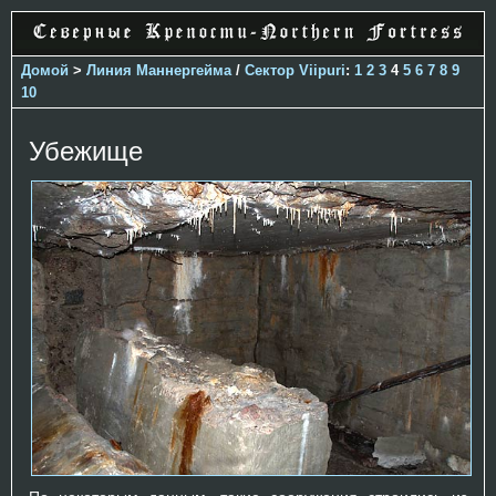
Домой
>
Линия Маннергейма
/
Сектор Viipuri
:
1
2
3
4
5
6
7
8
9
10
Убежище