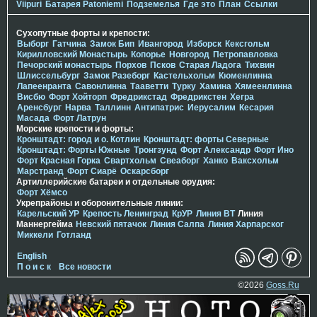
Viipuri
Батарея Patoniemi
Подземелья
Где это
План
Ссылки
Сухопутные форты и крепости:
Выборг
Гатчина
Замок Бип
Ивангород
Изборск
Кексгольм
Кирилловский Монастырь
Копорье
Новгород
Петропавловка
Печорcкий монастырь
Порхов
Псков
Старая Ладога
Тихвин
Шлиссельбург
Замок Разеборг
Кастельхольм
Кюменлинна
Лапеенранта
Савонлинна
Тааветти
Турку
Хамина
Хямеенлинна
Висбю
Форт Хойторп
Фредрикстад
Фредрикстен
Хегра
Аренсбург
Нарва
Таллинн
Антипатрис
Иерусалим
Кесария
Масада
Форт Латрун
Морские крепости и форты:
Кронштадт: город и о. Котлин
Кронштадт: форты Северные
Кронштадт: Форты Южные
Тронгзунд
Форт Александр
Форт Ино
Форт Красная Горка
Свартхольм
Свеаборг
Ханко
Ваксхольм
Марстранд
Форт Сиарё
Оскарсборг
Артиллерийские батареи и отдельные орудия:
Форт Хёмсо
Укрепрайоны и оборонительные линии:
Карельский УР
Крепость Ленинград
КрУР
Линия ВТ
Линия
Маннергейма
Невский пятачок
Линия Салпа
Линия Харпарског
Миккели
Готланд
English
П о и с к
Все новости
©2026
Goss.Ru