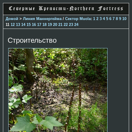
Домой
>
Линия Маннергейма
/
Сектор Muola
:
1
2
3
4
5
6
7
8
9
10
11
12
13
14
15
16
17
18
19
20
21
22
23
24
Строительство