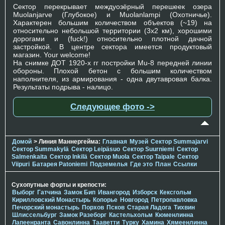
Сектор перекрывает междуозёрный перешеек озера
Muolanjarve (Глубокое) и Muolanlampi (Охотничье).
Характерен большим количеством объектов (~19) на
относительно небольшой территории (3х2 км), хорошими
дорогами и (fuck!) относительно плотной дачной
застройкой. В центре сектора имеется продуктовый
магазин. Your welcome!
На снимке ДОТ 1920-х гг постройки Mu-8 передней линии
обороны. Плохой бетон с большим количеством
наполнителя, из армирования - одна двутавровая балка.
Результаты подрыва - налицо.
Следующее фото ->
Домой
> Линия Маннергейма:
Главная
Музей
Сектор Summajarvi
Сектор Summakylä
Сектор Leipäsuo
Сектор Suurniemi
Сектор
Salmenkaita
Сектор Inkilä
Сектор Muola
Сектор Taipale
Сектор
Viipuri
Батарея Patoniemi
Подземелья
Где это
План
Ссылки
Сухопутные форты и крепости:
Выборг
Гатчина
Замок Бип
Ивангород
Изборск
Кексгольм
Кирилловский Монастырь
Копорье
Новгород
Петропавловка
Печорcкий монастырь
Порхов
Псков
Старая Ладога
Тихвин
Шлиссельбург
Замок Разеборг
Кастельхольм
Кюменлинна
Лапеенранта
Савонлинна
Тааветти
Турку
Хамина
Хямеенлинна