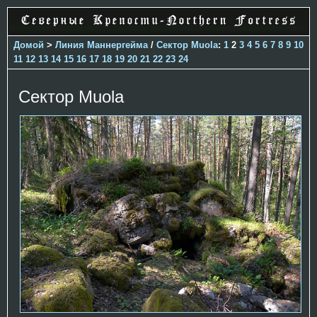
Домой
>
Линия Маннергейма
/
Сектор Muola
:
1
2
3
4
5
6
7
8
9
10
11
12
13
14
15
16
17
18
19
20
21
22
23
24
Сектор Muola