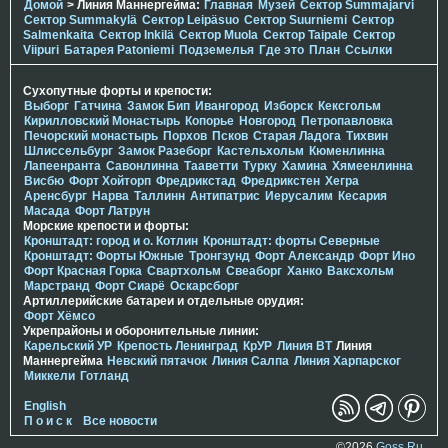
Домой
> Линия Маннергейма:
Главная
Музей
Сектор Summajarvi
Сектор Summakylä
Сектор Leipäsuo
Сектор Suurniemi
Сектор
Salmenkaita
Сектор Inkilä
Сектор Muola
Сектор Taipale
Сектор
Viipuri
Батарея Patoniemi
Подземелья
Где это
План
Ссылки
Сухопутные форты и крепости:
Выборг
Гатчина
Замок Бип
Ивангород
Изборск
Кексгольм
Кирилловский Монастырь
Копорье
Новгород
Петропавловка
Печорcкий монастырь
Порхов
Псков
Старая Ладога
Тихвин
Шлиссельбург
Замок Разеборг
Кастельхольм
Кюменлинна
Лапеенранта
Савонлинна
Тааветти
Турку
Хамина
Хямеенлинна
Висбю
Форт Хойторп
Фредрикстад
Фредрикстен
Хегра
Аренсбург
Нарва
Таллинн
Антипатрис
Иерусалим
Кесария
Масада
Форт Латрун
Морские крепости и форты:
Кронштадт: город и о. Котлин
Кронштадт: форты Северные
Кронштадт: Форты Южные
Тронгзунд
Форт Александр
Форт Ино
Форт Красная Горка
Свартхольм
Свеаборг
Ханко
Ваксхольм
Марстранд
Форт Сиарё
Оскарсборг
Артиллерийские батареи и отдельные орудия:
Форт Хёмсо
Укрепрайоны и оборонительные линии:
Карельский УР
Крепость Ленинград
КрУР
Линия ВТ
Линия
Маннергейма
Невский пятачок
Линия Салпа
Линия Харпарског
Миккели
Готланд
English
П о и с к
Все новости
©2026
Goss.Ru