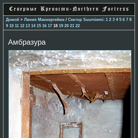
Домой
>
Линия Маннергейма
/
Сектор Suurniemi
:
1
2
3
4
5
6
7
8
9
10
11
12
13
14
15
16
17
18
19
20
21
22
Амбразура