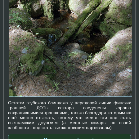
Остатки глубокого блиндажа у передовой линии финских
траншей. ДОТы сектора соеденены хорошо
сохранившимися траншеями, только благадаря которым их
ещё можно отыскать, потому что места эти под стать
вьетнамским джунглям (а местные комары по своей
злобности - под стать вьетконговским партизанам).