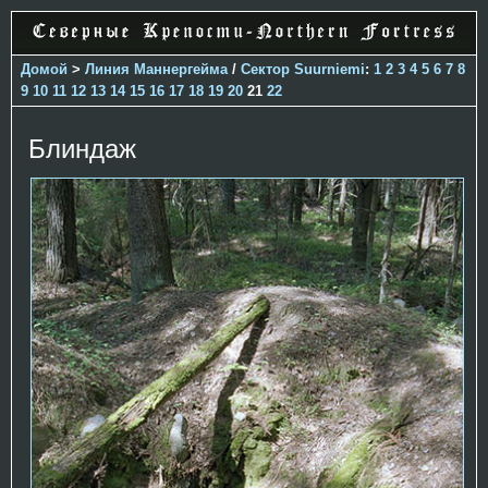
Домой
>
Линия Маннергейма
/
Сектор Suurniemi
:
1
2
3
4
5
6
7
8
9
10
11
12
13
14
15
16
17
18
19
20
21
22
Блиндаж