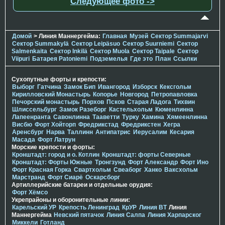
Следующее фото ->
Домой
> Линия Маннергейма:
Главная
Музей
Сектор Summajarvi
Сектор Summakylä
Сектор Leipäsuo
Сектор Suurniemi
Сектор
Salmenkaita
Сектор Inkilä
Сектор Muola
Сектор Taipale
Сектор
Viipuri
Батарея Patoniemi
Подземелья
Где это
План
Ссылки
Сухопутные форты и крепости:
Выборг
Гатчина
Замок Бип
Ивангород
Изборск
Кексгольм
Кирилловский Монастырь
Копорье
Новгород
Петропавловка
Печорcкий монастырь
Порхов
Псков
Старая Ладога
Тихвин
Шлиссельбург
Замок Разеборг
Кастельхольм
Кюменлинна
Лапеенранта
Савонлинна
Тааветти
Турку
Хамина
Хямеенлинна
Висбю
Форт Хойторп
Фредрикстад
Фредрикстен
Хегра
Аренсбург
Нарва
Таллинн
Антипатрис
Иерусалим
Кесария
Масада
Форт Латрун
Морские крепости и форты:
Кронштадт: город и о. Котлин
Кронштадт: форты Северные
Кронштадт: Форты Южные
Тронгзунд
Форт Александр
Форт Ино
Форт Красная Горка
Свартхольм
Свеаборг
Ханко
Ваксхольм
Марстранд
Форт Сиарё
Оскарсборг
Артиллерийские батареи и отдельные орудия:
Форт Хёмсо
Укрепрайоны и оборонительные линии:
Карельский УР
Крепость Ленинград
КрУР
Линия ВТ
Линия
Маннергейма
Невский пятачок
Линия Салпа
Линия Харпарског
Миккели
Готланд