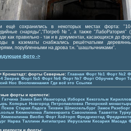
и ещё сохранились в некоторых местах форта: "10
удийные снаряды","Погреб №", а также "ЛабоРатория" (
оде как правильно - так и в документах, касающихся до форт
оды в казематы снабжались решётчатыми деревянн
ерями, порубленными на дрова т.н. "шашлычниками".
едующее фото ->
> Кронштадт: форты Северные:
Главная
Форт №1
Форт №2
Ф
4 Зверев
Форт №5
Форт №6
Форт №7
Форт Обручев
Форт Т
сий Нос
Воспоминания
Где всё это
Ссылки
тные форты и крепости:
Гатчина
Замок Бип
Ивангород
Изборск
Кексгольм
Кириллов
ырь
Копорье
Новгород
Петропавловка
Печорcкий монастыр
Псков
Старая Ладога
Тихвин
Шлиссельбург
Замок Разеборг
ьхольм
Кюменлинна
Лапеенранта
Савонлинна
Тааветти
Турку
Хямеенлинна
Висбю
Форт Хойторп
Фредрикстад
Фредрикст
ург
Нарва
Таллинн
Антипатрис
Иерусалим
Кесария
Масада
е крепости и форты: