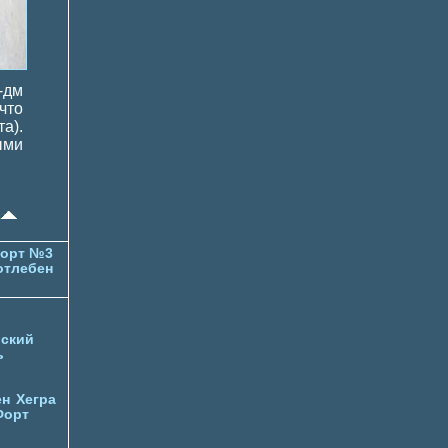
-дм
что
а).
ыми
орт №3
отлебен
ский
ь
ен
Хегра
Форт