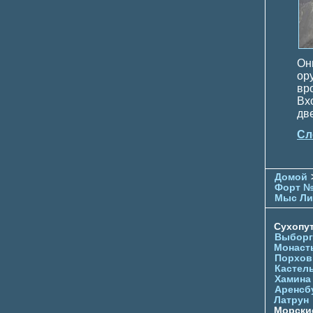
Он
ор
вр
Вх
дв
Сл
Домой
Форт №
Мыс Ли
Сухопу
Выборг
Монаст
Порхов
Кастел
Хамина
Аренсб
Латрун
Морски