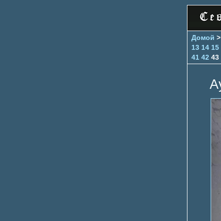
Домой
13
14
15
41
42
43
А