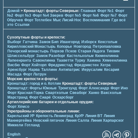
Домой
> Кронштадт: форты Северные:
Главная
Форт №1
Форт
№2
Форт №3
Форт №4 Зверев
Форт №5
Форт №6
Форт №7
Форт
Обручев
Форт Тотлебен
Мыс Лисий Нос
Воспоминания
Где всё
это
Ссылки
Сухопутные форты и крепости:
Выборг
Гатчина
Замок Бип
Ивангород
Изборск
Кексгольм
Кирилловский Монастырь
Копорье
Новгород
Петропавловка
Печорcкий монастырь
Порхов
Псков
Старая Ладога
Тихвин
Шлиссельбург
Замок Разеборг
Кастельхольм
Кюменлинна
Лапеенранта
Савонлинна
Тааветти
Турку
Хамина
Хямеенлинна
Висбю
Форт Хойторп
Фредрикстад
Фредрикстен
Хегра
Аренсбург
Нарва
Таллинн
Антипатрис
Иерусалим
Кесария
Масада
Форт Латрун
Морские крепости и форты:
Кронштадт: город и о. Котлин
Кронштадт: форты Северные
Кронштадт: Форты Южные
Тронгзунд
Форт Александр
Форт Ино
Форт Красная Горка
Свартхольм
Свеаборг
Ханко
Ваксхольм
Марстранд
Форт Сиарё
Оскарсборг
Артиллерийские батареи и отдельные орудия:
Форт Хёмсо
Укрепрайоны и оборонительные линии:
Карельский УР
Крепость Ленинград
КрУР
Линия ВТ
Линия
Маннергейма
Невский пятачок
Линия Салпа
Линия Харпарског
Миккели
Готланд
English