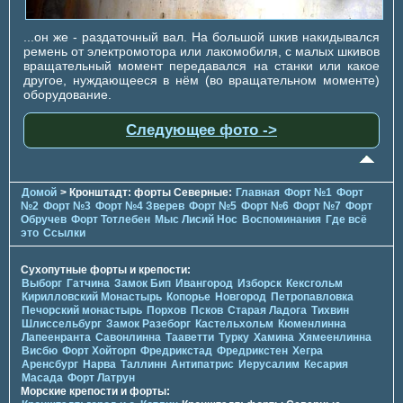
...он же - раздаточный вал. На большой шкив накидывался
ремень от электромотора или лакомобиля, с малых шкивов
вращательный момент передавался на станки или какое
другое, нуждающееся в нём (во вращательном моменте)
оборудование.
Следующее фото ->
Домой
> Кронштадт: форты Северные:
Главная
Форт №1
Форт
№2
Форт №3
Форт №4 Зверев
Форт №5
Форт №6
Форт №7
Форт
Обручев
Форт Тотлебен
Мыс Лисий Нос
Воспоминания
Где всё
это
Ссылки
Сухопутные форты и крепости:
Выборг
Гатчина
Замок Бип
Ивангород
Изборск
Кексгольм
Кирилловский Монастырь
Копорье
Новгород
Петропавловка
Печорcкий монастырь
Порхов
Псков
Старая Ладога
Тихвин
Шлиссельбург
Замок Разеборг
Кастельхольм
Кюменлинна
Лапеенранта
Савонлинна
Тааветти
Турку
Хамина
Хямеенлинна
Висбю
Форт Хойторп
Фредрикстад
Фредрикстен
Хегра
Аренсбург
Нарва
Таллинн
Антипатрис
Иерусалим
Кесария
Масада
Форт Латрун
Морские крепости и форты: