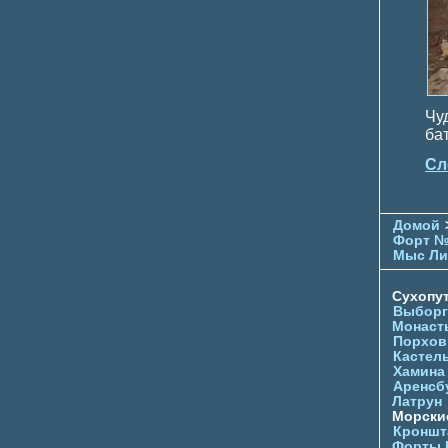
Чу
ба
Сл
Домой
Форт №
Мыс Ли
Сухопу
Выборг
Монаст
Порхов
Кастел
Хамина
Аренсб
Латрун
Морски
Кроншта
Форты