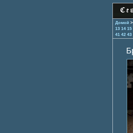
Домой
13
14
15
41
42
43
Б