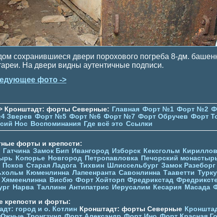
дом сохранившиеся двери порохового погреба 8-дм. башен
тареи. На двери видны аутентичные подписи.
едующее фото ->
> Кронштадт: форты Северные:
Главная
Форт №1
Форт №2
Ф
4 Зверев
Форт №5
Форт №6
Форт №7
Форт Обручев
Форт Т
сий Нос
Воспоминания
Где всё это
Ссылки
тные форты и крепости:
Гатчина
Замок Бип
Ивангород
Изборск
Кексгольм
Кириллов
ырь
Копорье
Новгород
Петропавловка
Печорcкий монастыр
Псков
Старая Ладога
Тихвин
Шлиссельбург
Замок Разеборг
ьхольм
Кюменлинна
Лапеенранта
Савонлинна
Тааветти
Турку
Хямеенлинна
Висбю
Форт Хойторп
Фредрикстад
Фредрикст
ург
Нарва
Таллинн
Антипатрис
Иерусалим
Кесария
Масада
е крепости и форты:
дт: город и о. Котлин
Кронштадт: форты Северные
Кронштад
 Южные
Тронгзунд
Форт Александр
Форт Ино
Форт Красная Г