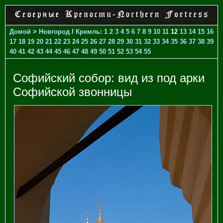
Домой
>
Новгород
/
Кремль
:
1
2
3
4
5
6
7
8
9
10
11
12
13
14
15
16
17
18
19
20
21
22
23
24
25
26
27
28
29
30
31
32
33
34
35
36
37
38
39
40
41
42
43
44
45
46
47
48
49
50
51
52
53
54
55
Софийский собор: вид из под арки
Софийской звонницы