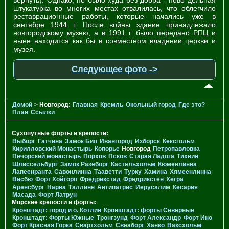
штукатурка во многих местах отвалилась, что облегчило
реставрационные работы, которые начались уже в
сентябре 1944 г. После войны здание принадлежало
новгородскому музею, а в 1991 г. было передано РПЦ и
ныне находится как бы в совместном владении церкви и
музея.
Следующее фото ->
Домой
> Новгород:
Главная
Кремль
Окольный город
Где это?
План
Ссылки
Сухопутные форты и крепости:
Выборг
Гатчина
Замок Бип
Ивангород
Изборск
Кексгольм
Кирилловский Монастырь
Копорье
Новгород
Петропавловка
Печорcкий монастырь
Порхов
Псков
Старая Ладога
Тихвин
Шлиссельбург
Замок Разеборг
Кастельхольм
Кюменлинна
Лапеенранта
Савонлинна
Тааветти
Турку
Хамина
Хямеенлинна
Висбю
Форт Хойторп
Фредрикстад
Фредрикстен
Хегра
Аренсбург
Нарва
Таллинн
Антипатрис
Иерусалим
Кесария
Масада
Форт Латрун
Морские крепости и форты:
Кронштадт: город и о. Котлин
Кронштадт: форты Северные
Кронштадт: Форты Южные
Тронгзунд
Форт Александр
Форт Ино
Форт Красная Горка
Свартхольм
Свеаборг
Ханко
Ваксхольм