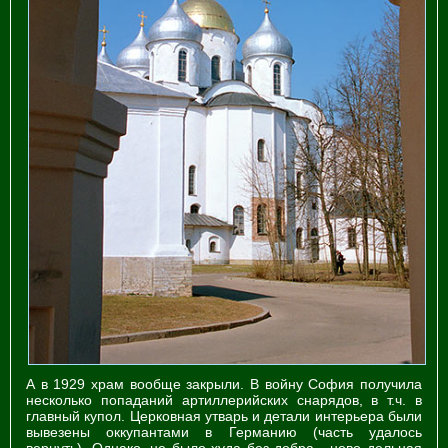
А в 1929 храм вообще закрыли. В войну София получила
несколько попаданий артиллерийских снарядов, в т.ч. в
главный купол. Церковная утварь и детали интерьера были
вывезены оккупантами в Германию (часть удалось
вернуть). Однако, не было худа без добра - ново дельная