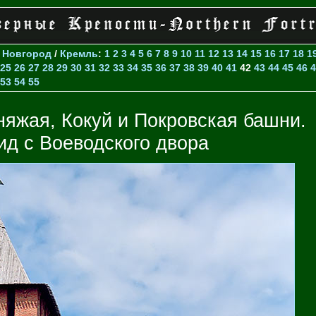
>
Новгород
/
Кремль
:
1
2
3
4
5
6
7
8
9
10
11
12
13
14
15
16
17
18
1
25
26
27
28
29
30
31
32
33
34
35
36
37
38
39
40
41
42
43
44
45
46
4
53
54
55
няжая, Кокуй и Покровская башни.
ид с Воеводского двора