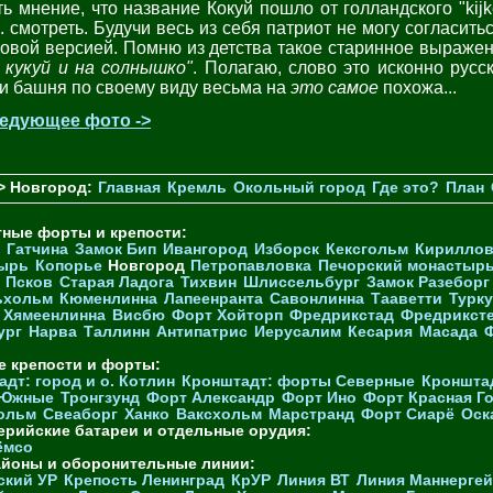
ть мнение, что название Кокуй пошло от голландского "kijk
е. смотреть. Будучи весь из себя патриот не могу согласить
ковой версией. Помню из детства такое старинное выражен
а кукуй и на солнышко"
. Полагаю, слово это исконно русск
 и башня по своему виду весьма на
это самое
похожа...
едующее фото ->
> Новгород:
Главная
Кремль
Окольный город
Где это?
План
тные форты и крепости:
Гатчина
Замок Бип
Ивангород
Изборск
Кексгольм
Кириллов
ырь
Копорье
Новгород
Петропавловка
Печорcкий монастыр
Псков
Старая Ладога
Тихвин
Шлиссельбург
Замок Разеборг
ьхольм
Кюменлинна
Лапеенранта
Савонлинна
Тааветти
Турку
Хямеенлинна
Висбю
Форт Хойторп
Фредрикстад
Фредрикст
ург
Нарва
Таллинн
Антипатрис
Иерусалим
Кесария
Масада
е крепости и форты:
дт: город и о. Котлин
Кронштадт: форты Северные
Кроншта
 Южные
Тронгзунд
Форт Александр
Форт Ино
Форт Красная Г
ольм
Свеаборг
Ханко
Ваксхольм
Марстранд
Форт Сиарё
Оск
ерийские батареи и отдельные орудия:
ёмсо
айоны и оборонительные линии:
ский УР
Крепость Ленинград
КрУР
Линия ВТ
Линия Маннерге