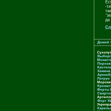
Ес
-т.
та
"з
да
Сл
Домой
Сухопу
Выборг
Монаст
Порхов
Кастел
Хамина
Аренсб
Латрун
Морски
Кроншта
Форты
Свартх
Артилл
Форт Х
Укрепр
Карель