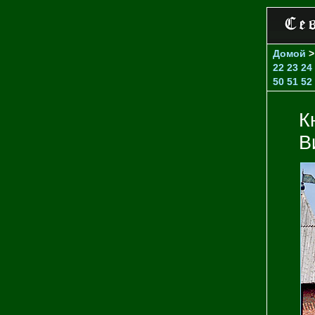
Домой
22
23
24
50
51
52
К
В