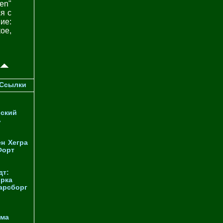
en"
ся с
ие:
ое,
Ссылки
ский
ь
ен
Хегра
Форт
дт:
орка
арсборг
йма