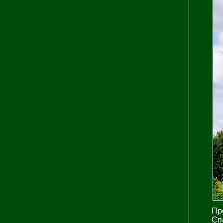
Пр
Сп