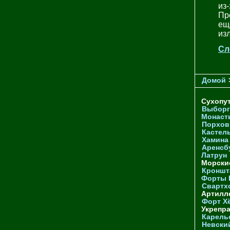
из
Пр
ещ
из
Сл
Домой
Сухопу
Выборг
Монаст
Порхов
Кастел
Хамина
Аренсб
Латрун
Морски
Кроншта
Форты
Свартх
Артилл
Форт Х
Укрепр
Карель
Невски