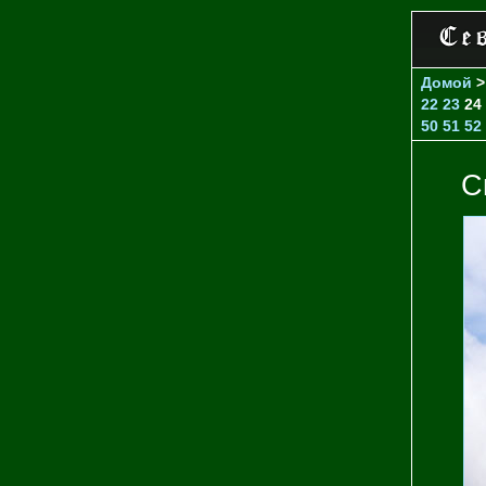
Домой
22
23
24
50
51
52
С