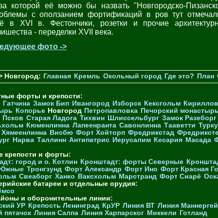
-за которой её можно бы назвать "Новгородско-Пизанско
облемы с оползанием фортификаций в ров тут отмечал
ё в XVI в. Фестончики, розетки и прочие архитектур
лишества - переделки ХVII века.
едующее фото ->
> Новгород:
Главная
Кремль
Окольный город
Где это?
План
тные форты и крепости:
Гатчина
Замок Бип
Ивангород
Изборск
Кексгольм
Кириллов
ырь
Копорье
Новгород
Петропавловка
Печорcкий монастыр
Псков
Старая Ладога
Тихвин
Шлиссельбург
Замок Разеборг
ьхольм
Кюменлинна
Лапеенранта
Савонлинна
Тааветти
Турку
Хямеенлинна
Висбю
Форт Хойторп
Фредрикстад
Фредрикст
ург
Нарва
Таллинн
Антипатрис
Иерусалим
Кесария
Масада
е крепости и форты:
дт: город и о. Котлин
Кронштадт: форты Северные
Кроншта
 Южные
Тронгзунд
Форт Александр
Форт Ино
Форт Красная Г
ольм
Свеаборг
Ханко
Ваксхольм
Марстранд
Форт Сиарё
Оск
ерийские батареи и отдельные орудия:
ёмсо
айоны и оборонительные линии:
ский УР
Крепость Ленинград
КрУР
Линия ВТ
Линия Маннерге
й пятачок
Линия Салпа
Линия Харпарског
Миккели
Готланд