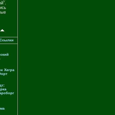
й".
ись
ные
Ссылки
ский
ь
ен
Хегра
Форт
дт:
орка
арсборг
йма