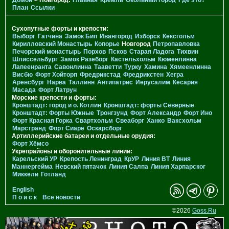
План
Ссылки
Сухопутные форты и крепости:
Выборг
Гатчина
Замок Бип
Ивангород
Изборск
Кексгольм
Кирилловский Монастырь
Копорье
Новгород
Петропавловка
Печорcкий монастырь
Порхов
Псков
Старая Ладога
Тихвин
Шлиссельбург
Замок Разеборг
Кастельхольм
Кюменлинна
Лапеенранта
Савонлинна
Тааветти
Турку
Хамина
Хямеенлинна
Висбю
Форт Хойторп
Фредрикстад
Фредрикстен
Хегра
Аренсбург
Нарва
Таллинн
Антипатрис
Иерусалим
Кесария
Масада
Форт Латрун
Морские крепости и форты:
Кронштадт: город и о. Котлин
Кронштадт: форты Северные
Кронштадт: Форты Южные
Тронгзунд
Форт Александр
Форт Ино
Форт Красная Горка
Свартхольм
Свеаборг
Ханко
Ваксхольм
Марстранд
Форт Сиарё
Оскарсборг
Артиллерийские батареи и отдельные орудия:
Форт Хёмсо
Укрепрайоны и оборонительные линии:
Карельский УР
Крепость Ленинград
КрУР
Линия ВТ
Линия
Маннергейма
Невский пятачок
Линия Салпа
Линия Харпарског
Миккели
Готланд
English
П о и с к
Все новости
©2026
Goss.Ru