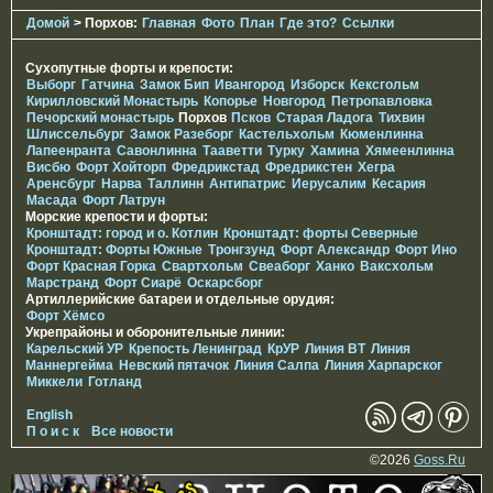
Домой
> Порхов:
Главная
Фото
План
Где это?
Ссылки
Сухопутные форты и крепости:
Выборг
Гатчина
Замок Бип
Ивангород
Изборск
Кексгольм
Кирилловский Монастырь
Копорье
Новгород
Петропавловка
Печорcкий монастырь
Порхов
Псков
Старая Ладога
Тихвин
Шлиссельбург
Замок Разеборг
Кастельхольм
Кюменлинна
Лапеенранта
Савонлинна
Тааветти
Турку
Хамина
Хямеенлинна
Висбю
Форт Хойторп
Фредрикстад
Фредрикстен
Хегра
Аренсбург
Нарва
Таллинн
Антипатрис
Иерусалим
Кесария
Масада
Форт Латрун
Морские крепости и форты:
Кронштадт: город и о. Котлин
Кронштадт: форты Северные
Кронштадт: Форты Южные
Тронгзунд
Форт Александр
Форт Ино
Форт Красная Горка
Свартхольм
Свеаборг
Ханко
Ваксхольм
Марстранд
Форт Сиарё
Оскарсборг
Артиллерийские батареи и отдельные орудия:
Форт Хёмсо
Укрепрайоны и оборонительные линии:
Карельский УР
Крепость Ленинград
КрУР
Линия ВТ
Линия
Маннергейма
Невский пятачок
Линия Салпа
Линия Харпарског
Миккели
Готланд
English
П о и с к
Все новости
©2026
Goss.Ru