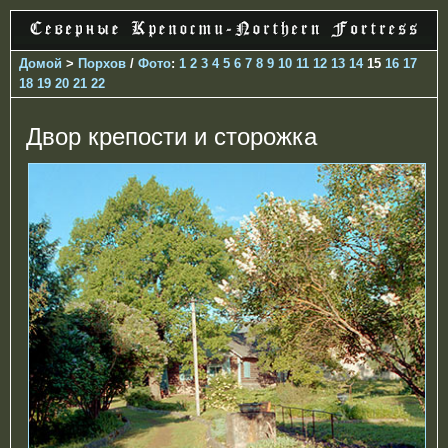
Домой
>
Порхов
/
Фото
:
1
2
3
4
5
6
7
8
9
10
11
12
13
14
15
16
17
18
19
20
21
22
Двор крепости и сторожка