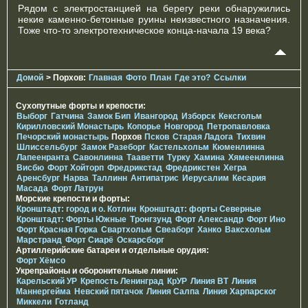
Рядом с электростанцией на берегу реки обнаружились
некие каменно-бетонные руины неизвестного назначения.
Тоже что-то электротехническое конца-начала 19 века?
Домой
> Порхов:
Главная
Фото
План
Где это?
Ссылки
Сухопутные форты и крепости:
Выборг
Гатчина
Замок Бип
Ивангород
Изборск
Кексгольм
Кирилловский Монастырь
Копорье
Новгород
Петропавловка
Печорcкий монастырь
Порхов
Псков
Старая Ладога
Тихвин
Шлиссельбург
Замок Разеборг
Кастельхольм
Кюменлинна
Лапеенранта
Савонлинна
Тааветти
Турку
Хамина
Хямеенлинна
Висбю
Форт Хойторп
Фредрикстад
Фредрикстен
Хегра
Аренсбург
Нарва
Таллинн
Антипатрис
Иерусалим
Кесария
Масада
Форт Латрун
Морские крепости и форты:
Кронштадт: город и о. Котлин
Кронштадт: форты Северные
Кронштадт: Форты Южные
Тронгзунд
Форт Александр
Форт Ино
Форт Красная Горка
Свартхольм
Свеаборг
Ханко
Ваксхольм
Марстранд
Форт Сиарё
Оскарсборг
Артиллерийские батареи и отдельные орудия:
Форт Хёмсо
Укрепрайоны и оборонительные линии:
Карельский УР
Крепость Ленинград
КрУР
Линия ВТ
Линия
Маннергейма
Невский пятачок
Линия Салпа
Линия Харпарског
Миккели
Готланд